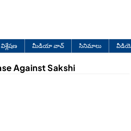
విశ్లేషణ
మీడియా వాచ్
సినిమాలు
వీడి
ase Against Sakshi