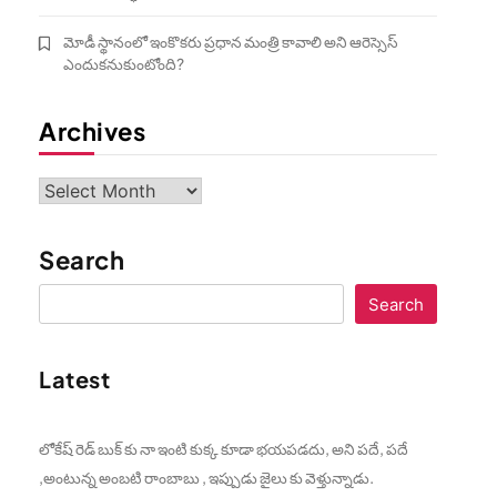
మోడీ స్థానంలో ఇంకొకరు ప్రధాన మంత్రి కావాలి అని ఆరెస్సెస్‌
ఎందుకనుకుంటోంది?
Archives
Archives
Search
Search
Latest
లోకేష్ రెడ్ బుక్ కు నా ఇంటి కుక్క కూడా భయపడదు, అని పదే, పదే
,అంటున్న అంబటి రాంబాబు , ఇప్పుడు జైలు కు వెళ్తున్నాడు.