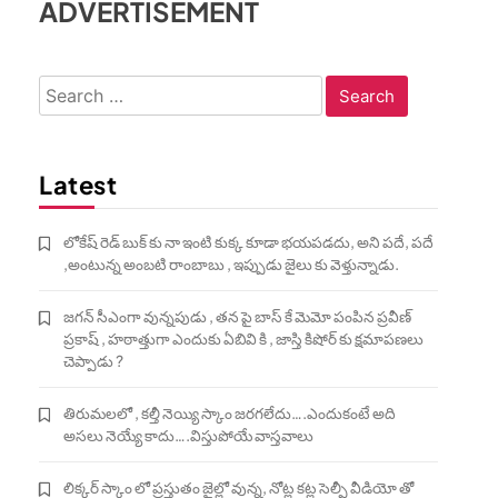
ADVERTISEMENT
Search
for:
Latest
లోకేష్ రెడ్ బుక్ కు నా ఇంటి కుక్క కూడా భయపడదు, అని పదే, పదే
,అంటున్న అంబటి రాంబాబు , ఇప్పుడు జైలు కు వెళ్తున్నాడు.
జగన్ సీఎంగా వున్నపుడు , తన పై బాస్ కే మెమో పంపిన ప్రవీణ్
ప్రకాష్ , హఠాత్తుగా ఎందుకు ఏబివి కి , జాస్తి కిషోర్ కు క్షమాపణలు
చెప్పాడు ?
తిరుమలలో , కల్తీ నెయ్యి స్కాం జరగలేదు….ఎందుకంటే అది
అసలు నెయ్యే కాదు….విస్తుపోయే వాస్తవాలు
లిక్కర్ స్కాం లో ప్రస్తుతం జైల్లో వున్న, నోట్ల కట్ల సెల్ఫీ వీడియో తో