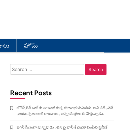
యోలు
హోమ్
Search
for:
Recent Posts
లోకేష్ రెడ్ బుక్ కు నా ఇంటి కుక్క కూడా భయపడదు, అని పదే, పదే
,అంటున్న అంబటి రాంబాబు , ఇప్పుడు జైలు కు వెళ్తున్నాడు.
జగన్ సీఎంగా వున్నపుడు , తన పై బాస్ కే మెమో పంపిన ప్రవీణ్