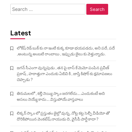
Search
for:
Latest
లోకేష్ రెడ్ బుక్ కు నా ఇంటి కుక్క కూడా భయపడదు, అని పదే, పదే
,అంటున్న అంబటి రాంబాబు , ఇప్పుడు జైలు కు వెళ్తున్నాడు.
జగన్ సీఎంగా వున్నపుడు , తన పై బాస్ కే మెమో పంపిన ప్రవీణ్
ప్రకాష్ , హఠాత్తుగా ఎందుకు ఏబివి కి , జాస్తి కిషోర్ కు క్షమాపణలు
చెప్పాడు ?
తిరుమలలో , కల్తీ నెయ్యి స్కాం జరగలేదు….ఎందుకంటే అది
అసలు నెయ్యే కాదు….విస్తుపోయే వాస్తవాలు
లిక్కర్ స్కాం లో ప్రస్తుతం జైల్లో వున్న, నోట్ల కట్ల సెల్ఫీ వీడియో తో
దొరికిపోయిన వెంకటేష్ నాయుడు ది, వైసీపీ పార్టీ కాదా ?