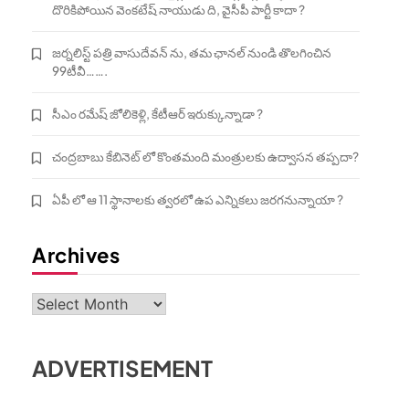
దొరికిపోయిన వెంకటేష్ నాయుడు ది, వైసీపీ పార్టీ కాదా ?
జర్నలిస్ట్ పత్రి వాసుదేవన్ ను, తమ ఛానల్ నుండి తొలగించిన
99టీవీ…….
సీఎం రమేష్ జోలికెళ్లి, కేటీఆర్ ఇరుక్కున్నాడా ?
చంద్రబాబు కేబినెట్ లో కొంతమంది మంత్రులకు ఉద్వాసన తప్పదా?
ఏపీ లో ఆ 11 స్థానాలకు త్వరలో ఉప ఎన్నికలు జరగనున్నాయా ?
Archives
Archives
ADVERTISEMENT