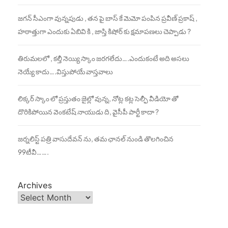
జగన్ సీఎంగా వున్నపుడు , తన పై బాస్ కే మెమో పంపిన ప్రవీణ్ ప్రకాష్ ,
హఠాత్తుగా ఎందుకు ఏబివి కి , జాస్తి కిషోర్ కు క్షమాపణలు చెప్పాడు ?
తిరుమలలో , కల్తీ నెయ్యి స్కాం జరగలేదు….ఎందుకంటే అది అసలు
నెయ్యే కాదు….విస్తుపోయే వాస్తవాలు
లిక్కర్ స్కాం లో ప్రస్తుతం జైల్లో వున్న, నోట్ల కట్ల సెల్ఫీ వీడియో తో
దొరికిపోయిన వెంకటేష్ నాయుడు ది, వైసీపీ పార్టీ కాదా ?
జర్నలిస్ట్ పత్రి వాసుదేవన్ ను, తమ ఛానల్ నుండి తొలగించిన
99టీవీ…….
Archives