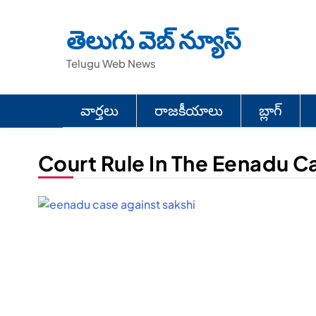
Skip
to
తెలుగు వెబ్ న్యూస్
content
Telugu Web News
వార్తలు
రాజకీయాలు
బ్లాగ్
Court Rule In The Eenadu C