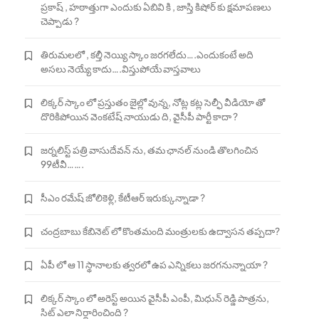
ప్రకాష్ , హఠాత్తుగా ఎందుకు ఏబివి కి , జాస్తి కిషోర్ కు క్షమాపణలు
చెప్పాడు ?
తిరుమలలో , కల్తీ నెయ్యి స్కాం జరగలేదు….ఎందుకంటే అది
అసలు నెయ్యే కాదు….విస్తుపోయే వాస్తవాలు
లిక్కర్ స్కాం లో ప్రస్తుతం జైల్లో వున్న, నోట్ల కట్ల సెల్ఫీ వీడియో తో
దొరికిపోయిన వెంకటేష్ నాయుడు ది, వైసీపీ పార్టీ కాదా ?
జర్నలిస్ట్ పత్రి వాసుదేవన్ ను, తమ ఛానల్ నుండి తొలగించిన
99టీవీ…….
సీఎం రమేష్ జోలికెళ్లి, కేటీఆర్ ఇరుక్కున్నాడా ?
చంద్రబాబు కేబినెట్ లో కొంతమంది మంత్రులకు ఉద్వాసన తప్పదా?
ఏపీ లో ఆ 11 స్థానాలకు త్వరలో ఉప ఎన్నికలు జరగనున్నాయా ?
లిక్కర్ స్కాం లో అరెస్ట్ అయిన వైసీపీ ఎంపీ, మిధున్ రెడ్డి పాత్రను,
సిట్ ఎలా నిర్ధారించింది ?