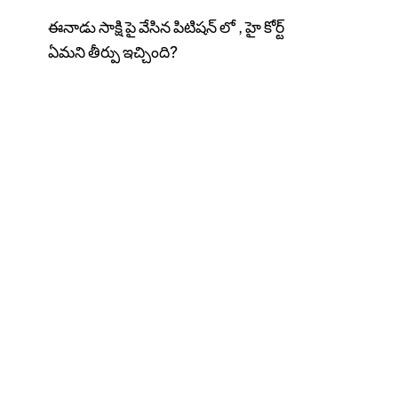
ఈనాడు సాక్షి పై వేసిన పిటిషన్ లో , హై కోర్ట్
ఏమని తీర్పు ఇచ్చింది?