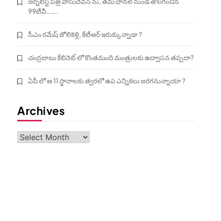
జర్నలిస్ట్ పత్రి వాసుదేవన్ ను, తమ ఛానల్ నుండి తొలగించిన
99టీవీ…….
సీఎం రమేష్ జోలికెళ్లి, కేటీఆర్ ఇరుక్కున్నాడా ?
చంద్రబాబు కేబినెట్ లో కొంతమంది మంత్రులకు ఉద్వాసన తప్పదా?
ఏపీ లో ఆ 11 స్థానాలకు త్వరలో ఉప ఎన్నికలు జరగనున్నాయా ?
Archives
Archives