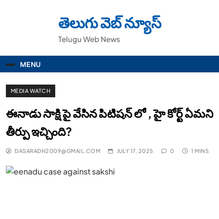
Skip
to
తెలుగు వెబ్ న్యూస్
content
Telugu Web News
MENU
MEDIA WATCH
ఈనాడు సాక్షి పై వేసిన పిటిషన్ లో , హై కోర్ట్ ఏమని
తీర్పు ఇచ్చింది?
DASARADH2009@GMAIL.COM
JULY 17, 2025
0
1 MINS