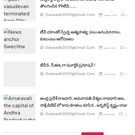
తొలగించిన 99టీవీ…….
Dasaradh2009@gmail.com
August 2, 2025
0
టీవీ యాంకర్ స్వేచ్ఛ ఆత్మహత్య: పలు అనుమానాలు,
కుటుంబం ఆరోపణలు
Dasaradh2009@gmail.com
June 29, 2025
0
టీవీ5 , సీఈఓ గా మూర్తికి ప్రమోషన్ !
Dasaradh2009@gmail.com
June 14, 2025
0
ఆంధ్ర ప్రదేశ్ రాజధాని, అమరావతి వేశ్యల రాజధాని అట,
సాక్షి డిబేట్ లో కారు కూతలు కూసిన , జర్నలిస్ట్ కృష్ణం రాజు
Dasaradh2009@gmail.com
June 8, 2025
0