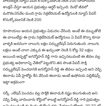
వాలంటీర్లకి న్యూస్ పేపర్ కొనుక్కోవడానికి నెలకి 200 రూపాయలు
శాంక్షన్ చేస్తూ ఆయన ప్రభుత్వం ఆర్డర్ ఇచ్చింది. రెండో జీవలో
మరొకల35వేల మంది గ్రామ సెక్రటేరియట్ ఉద్యోగులకి న్యూస్ పేపర్
కొనుక్కోవడానికే నెలకి 200
రూపాయలు ఆయన ప్రభుత్వం విడుదల చేసింది. అంటే ఈ డబ్బుతోటి
ఈ వాలంటీర్లు ఈ గ్రామ సెక్రటేరియట్ ఉద్యోగులు ఏ పేపర్ కొన్నా కూడా
వాళ్ళకి అదనంగా నాలుగు లక్షల సర్క్యులేషన్ పెరుగుతుంది. నాలుగు
లక్షలు అంటే చాలా ఎక్కువ ఈ ఖర్చుంతా నెలకి 5 కోట్ల 32 లక్షలు
అయింది అప్పట్లో జగన్మోహన్ రెడ్డి గారు ఇచ్చినటువంటి ఈ జీవల వల్ల
ప్రభుత్వ అధికారాన్ని చేతిలో పెట్టుకొని తన సొంత పేపర్ సాక్షి
సర్క్యులేషన్ పెంచడానికి జగన్మోహన్ రెడ్డి ఈ జీవలు ఇచ్చింది అని చెప్పి
ఈనాడు ఏపీ హైకోర్టు కేస వేసింది ఈనాడు అంటే ఉషోదయ పబ్లికేషన్స్
ఇట్లా అక్రమంగా
సర్క్ులేషన్ పెంచడం వల్ల సాక్షికి ఈనాడుకి నష్టం కలుగుతుంది అని
చెప్పి వీళ్ళు వాదించారు కోర్టులో కాబట్టి జగన్మోహన్ రెడ్డి గారి ప్రభుత్వం
ఇచ్చినటువంటి ఈ రెండు జీవోలని రద్దు చేయాలని కోరారు. 20 22 లో