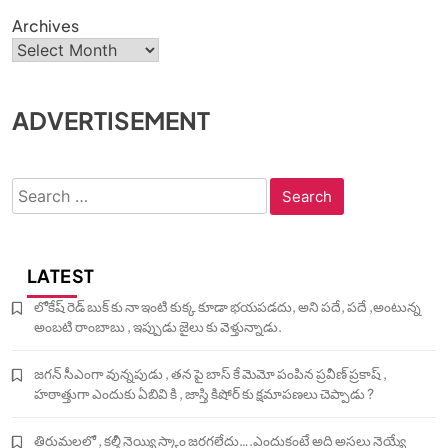
Archives
ADVERTISEMENT
Search
for:
LATEST
లోకేష్ రెడ్ బుక్ కు నా ఇంటి కుక్క కూడా భయపడదు, అని పదే, పదే ,అంటున్న
అంబటి రాంబాబు , ఇప్పుడు జైలు కు వెళ్తున్నాడు.
జగన్ సీఎంగా వున్నపుడు , తన పై బాస్ కే మెమో పంపిన ప్రవీణ్ ప్రకాష్ ,
హఠాత్తుగా ఎందుకు ఏబివి కి , జాస్తి కిషోర్ కు క్షమాపణలు చెప్పాడు ?
తిరుమలలో , కల్తీ నెయ్యి స్కాం జరగలేదు….ఎందుకంటే అది అసలు నెయ్యే