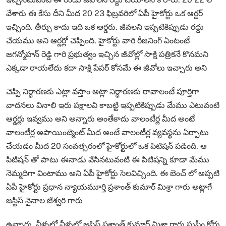
వేశారు ఈ కేసు దీని మీద 20 23 ఫిబ్రవరిలో ఏపీ హైకోర్టు ఒక ఆర్డర్
ఇచ్చింది. తీర్పు కాదు ఇది ఒక ఆర్డరు. జీవలని ఇప్పటికిప్పుడు రద్దు
చేయము అని ఆర్డర్లో చెప్పింది. హైకోర్టు వారి రీజనింగ్ ఏంటంటే
జగన్మోహన్ రెడ్డి గారి ప్రభుత్వం ఇచ్చిన జీవోల్లో సాక్షి పత్రికనే కొనమని
ఎక్కడా రాయలేదు కదా సాక్షి పేపర్ కోసమే ఈ జీవోలు ఇచ్చారు అని
చెప్పి నిర్ధారణకు ఎట్లా వస్తాం అట్లా నిర్ధారణకు రావాలంటే పూర్తిగా
వాదనలు వినాలి ఇరు పక్షాలవి కాబట్టి ఇప్పటికిప్పుడు మేము ఎటువంటి
ఆర్డర్లు ఇవ్వము అని అన్నారు అంతేకాదు వాలంటీర్ల మీద అంటే
వాలంటీర్ల అపాయింట్మెంట్ మీద అంటే వాలంటీర్ల వ్యవస్థను ఏర్పాటు
చేయడం మీద 20 సంవత్సరంలో హైకోర్టులో ఒక పిటిషన్ పడింది. ఆ
పిటిషన్ తో పాటు ఈనాడు వేసినటువంటి ఈ పిటిషన్ని కూడా మేము
నెమ్మదిగా వింటాము అని ఏపీ హైకోర్టు సెలవిచ్చింది. ఈ బెంచ్ లో అప్పటి
ఏపీ హైకోర్టు ప్రధాన న్యాయమూర్తి ప్రశాంత్ కుమార్ మిశ్రా గారు అట్లాగే
జస్టిస్ నైనాల జేశ్వరి గారు
ఉన్నారు. వీళ్ళల్లో వీళ్ళల్లో జస్టిస్ ప్రశాంత్ కుమార్ మిశ్రా గారు సుప్రీం కోర్టు