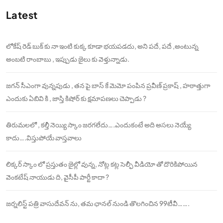
Latest
లోకేష్ రెడ్ బుక్ కు నా ఇంటి కుక్క కూడా భయపడదు, అని పదే, పదే ,అంటున్న
అంబటి రాంబాబు , ఇప్పుడు జైలు కు వెళ్తున్నాడు.
జగన్ సీఎంగా వున్నపుడు , తన పై బాస్ కే మెమో పంపిన ప్రవీణ్ ప్రకాష్ , హఠాత్తుగా
ఎందుకు ఏబివి కి , జాస్తి కిషోర్ కు క్షమాపణలు చెప్పాడు ?
తిరుమలలో , కల్తీ నెయ్యి స్కాం జరగలేదు….ఎందుకంటే అది అసలు నెయ్యే
కాదు….విస్తుపోయే వాస్తవాలు
లిక్కర్ స్కాం లో ప్రస్తుతం జైల్లో వున్న, నోట్ల కట్ల సెల్ఫీ వీడియో తో దొరికిపోయిన
వెంకటేష్ నాయుడు ది, వైసీపీ పార్టీ కాదా ?
జర్నలిస్ట్ పత్రి వాసుదేవన్ ను, తమ ఛానల్ నుండి తొలగించిన 99టీవీ…….