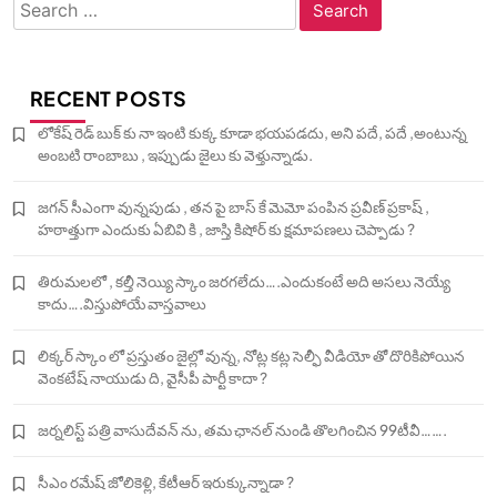
Search
for:
RECENT POSTS
లోకేష్ రెడ్ బుక్ కు నా ఇంటి కుక్క కూడా భయపడదు, అని పదే, పదే ,అంటున్న
అంబటి రాంబాబు , ఇప్పుడు జైలు కు వెళ్తున్నాడు.
జగన్ సీఎంగా వున్నపుడు , తన పై బాస్ కే మెమో పంపిన ప్రవీణ్ ప్రకాష్ ,
హఠాత్తుగా ఎందుకు ఏబివి కి , జాస్తి కిషోర్ కు క్షమాపణలు చెప్పాడు ?
తిరుమలలో , కల్తీ నెయ్యి స్కాం జరగలేదు….ఎందుకంటే అది అసలు నెయ్యే
కాదు….విస్తుపోయే వాస్తవాలు
లిక్కర్ స్కాం లో ప్రస్తుతం జైల్లో వున్న, నోట్ల కట్ల సెల్ఫీ వీడియో తో దొరికిపోయిన
వెంకటేష్ నాయుడు ది, వైసీపీ పార్టీ కాదా ?
జర్నలిస్ట్ పత్రి వాసుదేవన్ ను, తమ ఛానల్ నుండి తొలగించిన 99టీవీ…….
సీఎం రమేష్ జోలికెళ్లి, కేటీఆర్ ఇరుక్కున్నాడా ?