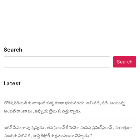
Search
Search
Latest
లోకేష్ రెడ్ బుక్ కు నా ఇంటి కుక్క కూడా భయపడదు, అని పదే, పదే ,అంటున్న
అంబటి రాంబాబు , ఇప్పుడు జైలు కు వెళ్తున్నాడు.
జగన్ సీఎంగా వున్నపుడు , తన పై బాస్ కే మెమో పంపిన ప్రవీణ్ ప్రకాష్ , హఠాత్తుగా
ఎందుకు ఏబివి కి , జాస్తి కిషోర్ కు క్షమాపణలు చెప్పాడు ?