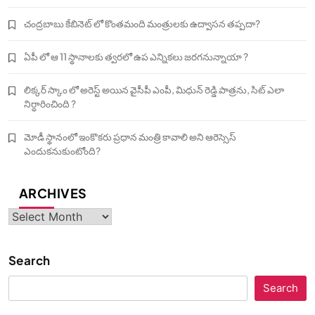
చంద్రబాబు కేబినెట్ లో కొంతమంది మంత్రులకు ఉద్వాసన తప్పదా?
ఏపీ లో ఆ 11 స్థానాలకు త్వరలో ఉప ఎన్నికలు జరగనున్నాయా ?
లిక్కర్ స్కాం లో అరెస్ట్ అయిన వైసీపీ ఎంపీ, మిధున్ రెడ్డి పాత్రను, సిట్ ఎలా
నిర్ధారించింది ?
మోడీ స్థానంలో ఇంకొకరు ప్రధాన మంత్రి కావాలి అని ఆరెస్సెస్‌
ఎందుకనుకుంటోంది?
ARCHIVES
Archives
Search
Search