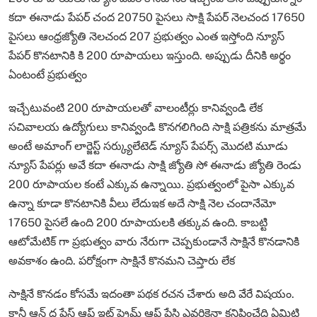
కదా ఈనాడు పేపర్ చంద 20750 పైసలు సాక్షి పేపర్ నెలచంద 17650
పైసలు ఆంధ్రజ్యోతి నెలచంద 207 ప్రభుత్వం ఎంత ఇస్తోంది న్యూస్
పేపర్ కొనటానికి కి 200 రూపాయలు ఇస్తుంది. అప్పుడు దీనికి అర్థం
ఏంటంటే ప్రభుత్వం
ఇచ్చేటువంటి 200 రూపాయలతో వాలంటీర్లు కానివ్వండి లేక
సచివాలయ ఉద్యోగులు కానివ్వండి కొనగలిగింది సాక్షి పత్రికను మాత్రమే
అంటే అమాంగ్ లార్జెస్ట్ సర్క్యులేటెడ్ న్యూస్ పేపర్స్ మొదటి మూడు
న్యూస్ పేపర్లు అవే కదా ఈనాడు సాక్షి జ్యోతి సో ఈనాడు జ్యోతి రెండు
200 రూపాయల కంటే ఎక్కువ ఉన్నాయి. ప్రభుత్వంలో పైసా ఎక్కువ
ఉన్నా కూడా కొనటానికి వీలు లేదుఇక అదే సాక్షి నెల చందానేమో
17650 పైసలే ఉంది 200 రూపాయలకి తక్కువ ఉంది. కాబట్టి
ఆటోమేటిక్ గా ప్రభుత్వం వారు నేరుగా చెప్పకుండానే సాక్షినే కొనడానికి
అవకాశం ఉంది. పరోక్షంగా సాక్షినే కొనమని చెప్తారు లేక
సాక్షినే కొనడం కోసమే ఇదంతా పథక రచన చేశారు అది వేరే విషయం.
కానీ ఆన్ ద ఫేస్ ఆఫ్ ఇట్ ప్రైమ్ ఆఫ్ ఫేసి ఎవరికైనా కనిపించేది ఏమిటి