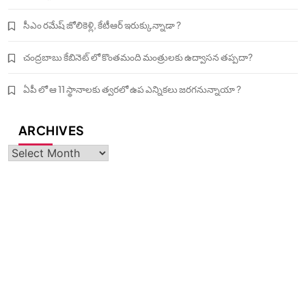
సీఎం రమేష్ జోలికెళ్లి, కేటీఆర్ ఇరుక్కున్నాడా ?
చంద్రబాబు కేబినెట్ లో కొంతమంది మంత్రులకు ఉద్వాసన తప్పదా?
ఏపీ లో ఆ 11 స్థానాలకు త్వరలో ఉప ఎన్నికలు జరగనున్నాయా ?
ARCHIVES
Archives