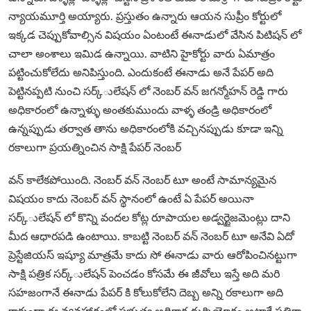
న్యాయమూర్తి అయ్యారు. ప్రస్తుతం ఉన్నారు ఆయన సుప్రీం కోర్టులో
ఇక్కడ చెప్పుకోవాల్సిన విషయం ఏంటంటే ఈనాడులో వేసిన పిటిషన్ లో
చాలా అంశాలు ఇమిడ ఉన్నాయి. వాటిని హైకోర్టు వారు ఏమాత్రం
పట్టించుకోలేదు అనిపిస్తుంది. ఎందుకంటే ఈనాడు అనే పేపర్ అది
పెట్టినప్పటి నుంచి సర్క్ులేషన్ లో నెంబర్ వన్ జగన్మోహన్ రెడ్డి గారు
అధికారంలో ఉన్నాళ్ళు అంతకుముందు వాళ్ళ తండ్రి అధికారంలో
ఉన్నప్పుడు తర్వాత తాను అధికారంలోకి వచ్చినప్పుడు కూడా ఇన్ని
రకాలుగా ప్రయత్నించిన సాక్షి పేపర్ నెంబర్
వన్ కాలేకపోయింది. నెంబర్ వన్ నెంబర్ టూ అంటే సామాన్యమైన
విషయం కాదు నెంబర్ వన్ స్థానంలో ఉంటే ఏ పేపర్ అయినా
సర్క్ులేషన్ లో కొన్ని వందల కోట్ల రూపాయల అడ్వర్టైజమెంట్లు దాని
మీద ఆధారపడి ఉంటాయి. కాబట్టి నెంబర్ వన్ నెంబర్ టూ అనేవి ఏదో
ప్రెస్టేజియస్ ఇష్యూ మాత్రమే కాదు సో ఈనాడు వారు ఆరోపించినట్టుగా
సాక్షి పత్రిక సర్క్ులేషన్ పెంచడం కోసమే ఈ జీవోలు ఇస్తే అది మరి
సహజంగానే ఈనాడు పేపర్ కి కోలుకోలేని దెబ్బ అన్ని రకాలుగా అది