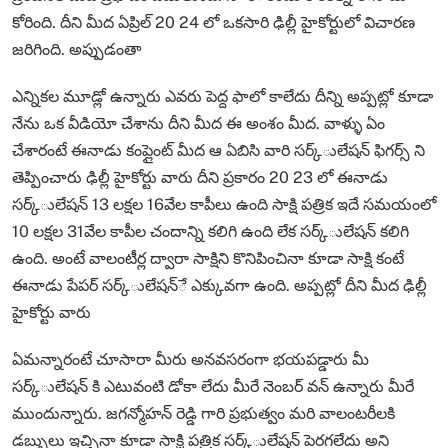
కోరింది. దీని మీద ఏప్రిల్ 20 24 లో ఒకసారి ఢిల్లీ హైకోర్టులో విచారణ
జరిగింది. అప్పుడంతా
ఎన్నికల మూడ్లో ఉన్నారు ఎవరు పెద్ద ఫాలో కాలేదు దీన్ని అప్పట్లో కూడా
నేను ఒక వీడియో చేశాను దీని మీద ఈ అంశం మీద. వాళ్ళు ఏం
చేశారంటే ఈనాడు కంప్లైంట్ మీద ఆ ఏబిసి వారి సర్క్ులేషన్ ఫిగర్స్ ని
తెప్పించారు ఢిల్లీ హైకోర్టు వారు దీని ప్రకారం 20 23 లో ఈనాడు
సర్క్ులేషన్ 13 లక్షల 16వేల కాపీలు ఉంది సాక్షి పత్రిక ఇదే సమయంలో
10 లక్షల 31వేల కాపీల చందాన్ని కలిగి ఉంది లేక సర్క్ులేషన్ కలిగి
ఉంది. అంటే వాలంటీర్ల ద్వారా సాక్షిని కొనిపించినా కూడా సాక్షి కంటే
ఈనాడు పేపర్ సర్క్ులేషన్ే ఎక్కువగా ఉంది. అప్పట్లో దీని మీద ఢిల్లీ
హైకోర్టు వారు
ఏమన్నారంటే చూసారా మీరు అనవసరంగా భయపడ్డారు మీ
సర్క్ులేషన్ కి ఎటువంటి డోకా లేదు మీరే నెంబర్ వన్ ఉన్నారు మీరే
ముందున్నారు. జగన్మోహన్ రెడ్డి గారి ప్రభుత్వం మరి వాలంటరీలకి
డబ్బులు ఇచ్చినా కూడా సాక్షి పత్రిక సర్క్ులేషన్ పెరగలేదు అని