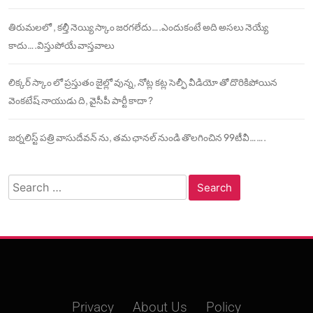
తిరుమలలో , కల్తీ నెయ్యి స్కాం జరగలేదు….ఎందుకంటే అది అసలు నెయ్యే
కాదు….విస్తుపోయే వాస్తవాలు
లిక్కర్ స్కాం లో ప్రస్తుతం జైల్లో వున్న, నోట్ల కట్ల సెల్ఫీ వీడియో తో దొరికిపోయిన
వెంకటేష్ నాయుడు ది, వైసీపీ పార్టీ కాదా ?
జర్నలిస్ట్ పత్రి వాసుదేవన్ ను, తమ ఛానల్ నుండి తొలగించిన 99టీవీ…….
Search
for:
Privacy
About Us
Policy