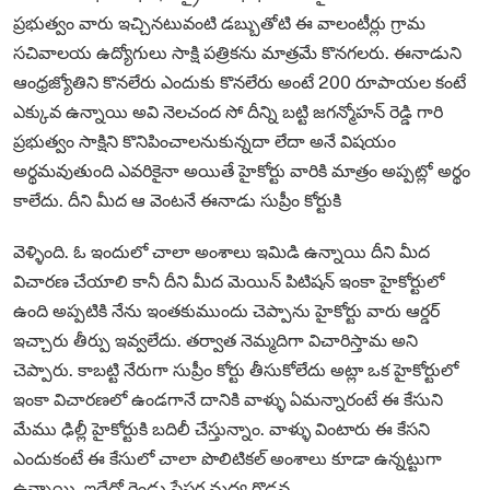
ప్రభుత్వం వారు ఇచ్చినటువంటి డబ్బుతోటి ఈ వాలంటీర్లు గ్రామ
సచివాలయ ఉద్యోగులు సాక్షి పత్రికను మాత్రమే కొనగలరు. ఈనాడుని
ఆంధ్రజ్యోతిని కొనలేరు ఎందుకు కొనలేరు అంటే 200 రూపాయల కంటే
ఎక్కువ ఉన్నాయి అవి నెలచంద సో దీన్ని బట్టి జగన్మోహన్ రెడ్డి గారి
ప్రభుత్వం సాక్షిని కొనిపించాలనుకున్నదా లేదా అనే విషయం
అర్థమవుతుంది ఎవరికైనా అయితే హైకోర్టు వారికి మాత్రం అప్పట్లో అర్థం
కాలేదు. దీని మీద ఆ వెంటనే ఈనాడు సుప్రీం కోర్టుకి
వెళ్ళింది. ఓ ఇందులో చాలా అంశాలు ఇమిడి ఉన్నాయి దీని మీద
విచారణ చేయాలి కానీ దీని మీద మెయిన్ పిటిషన్ ఇంకా హైకోర్టులో
ఉంది అప్పటికి నేను ఇంతకుముందు చెప్పాను హైకోర్టు వారు ఆర్డర్
ఇచ్చారు తీర్పు ఇవ్వలేదు. తర్వాత నెమ్మదిగా విచారిస్తామ అని
చెప్పారు. కాబట్టి నేరుగా సుప్రీం కోర్టు తీసుకోలేదు అట్లా ఒక హైకోర్టులో
ఇంకా విచారణలో ఉండగానే దానికి వాళ్ళు ఏమన్నారంటే ఈ కేసుని
మేము ఢిల్లీ హైకోర్టుకి బదిలీ చేస్తున్నాం. వాళ్ళు వింటారు ఈ కేసని
ఎందుకంటే ఈ కేసులో చాలా పొలిటికల్ అంశాలు కూడా ఉన్నట్టుగా
ఉన్నాయి. ఇదేదో రెండు పేపర్ల మధ్య గొడవ