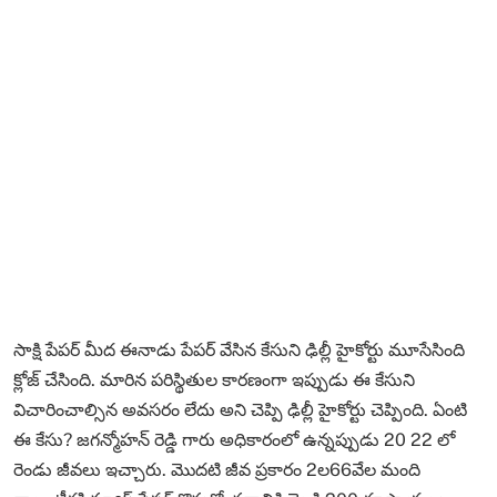
సాక్షి పేపర్ మీద ఈనాడు పేపర్ వేసిన కేసుని ఢిల్లీ హైకోర్టు మూసేసింది
క్లోజ్ చేసింది. మారిన పరిస్థితుల కారణంగా ఇప్పుడు ఈ కేసుని
విచారించాల్సిన అవసరం లేదు అని చెప్పి ఢిల్లీ హైకోర్టు చెప్పింది. ఏంటి
ఈ కేసు? జగన్మోహన్ రెడ్డి గారు అధికారంలో ఉన్నప్పుడు 20 22 లో
రెండు జీవలు ఇచ్చారు. మొదటి జీవ ప్రకారం 2ల66వేల మంది