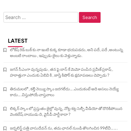
Search
for:
LATEST
లోకేష్ రెడ్ బుక్ కు నా ఇంటి కుక్క కూడా భయపడదు, అని పదే, పదే ,అంటున్న
అంబటి రాంబాబు , ఇప్పుడు జైలు కు వెళ్తున్నాడు.
జగన్ సీఎంగా వున్నపుడు , తన పై బాస్ కే మెమో పంపిన ప్రవీణ్ ప్రకాష్ ,
హఠాత్తుగా ఎందుకు ఏబివి కి , జాస్తి కిషోర్ కు క్షమాపణలు చెప్పాడు ?
తిరుమలలో , కల్తీ నెయ్యి స్కాం జరగలేదు….ఎందుకంటే అది అసలు నెయ్యే
కాదు….విస్తుపోయే వాస్తవాలు
లిక్కర్ స్కాం లో ప్రస్తుతం జైల్లో వున్న, నోట్ల కట్ల సెల్ఫీ వీడియో తో దొరికిపోయిన
వెంకటేష్ నాయుడు ది, వైసీపీ పార్టీ కాదా ?
జర్నలిస్ట్ పత్రి వాసుదేవన్ ను, తమ ఛానల్ నుండి తొలగించిన 99టీవీ…….