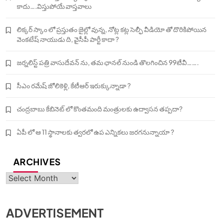
కాదు….విస్తుపోయే వాస్తవాలు
లిక్కర్ స్కాం లో ప్రస్తుతం జైల్లో వున్న, నోట్ల కట్ల సెల్ఫీ వీడియో తో దొరికిపోయిన
వెంకటేష్ నాయుడు ది, వైసీపీ పార్టీ కాదా ?
జర్నలిస్ట్ పత్రి వాసుదేవన్ ను, తమ ఛానల్ నుండి తొలగించిన 99టీవీ…….
సీఎం రమేష్ జోలికెళ్లి, కేటీఆర్ ఇరుక్కున్నాడా ?
చంద్రబాబు కేబినెట్ లో కొంతమంది మంత్రులకు ఉద్వాసన తప్పదా?
ఏపీ లో ఆ 11 స్థానాలకు త్వరలో ఉప ఎన్నికలు జరగనున్నాయా ?
ARCHIVES
Archives
ADVERTISEMENT