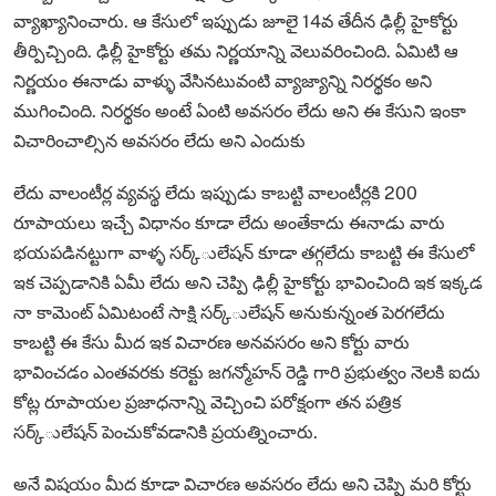
వ్యాఖ్యానించారు. ఆ కేసులో ఇప్పుడు జూలై 14వ తేదీన ఢిల్లీ హైకోర్టు
తీర్పిచ్చింది. ఢిల్లీ హైకోర్టు తమ నిర్ణయాన్ని వెలువరించింది. ఏమిటి ఆ
నిర్ణయం ఈనాడు వాళ్ళు వేసినటువంటి వ్యాజ్యాన్ని నిరర్థకం అని
ముగించింది. నిరర్థకం అంటే ఏంటి అవసరం లేదు అని ఈ కేసుని ఇంకా
విచారించాల్సిన అవసరం లేదు అని ఎందుకు
లేదు వాలంటీర్ల వ్యవస్థ లేదు ఇప్పుడు కాబట్టి వాలంటీర్లకి 200
రూపాయలు ఇచ్చే విధానం కూడా లేదు అంతేకాదు ఈనాడు వారు
భయపడినట్టుగా వాళ్ళ సర్క్ులేషన్ కూడా తగ్గలేదు కాబట్టి ఈ కేసులో
ఇక చెప్పడానికి ఏమీ లేదు అని చెప్పి ఢిల్లీ హైకోర్టు భావించింది ఇక ఇక్కడ
నా కామెంట్ ఏమిటంటే సాక్షి సర్క్ులేషన్ అనుకున్నంత పెరగలేదు
కాబట్టి ఈ కేసు మీద ఇక విచారణ అనవసరం అని కోర్టు వారు
భావించడం ఎంతవరకు కరెక్టు జగన్మోహన్ రెడ్డి గారి ప్రభుత్వం నెలకి ఐదు
కోట్ల రూపాయల ప్రజాధనాన్ని వెచ్చించి పరోక్షంగా తన పత్రిక
సర్క్ులేషన్ పెంచుకోవడానికి ప్రయత్నించారు.
అనే విషయం మీద కూడా విచారణ అవసరం లేదు అని చెప్పి మరి కోర్టు