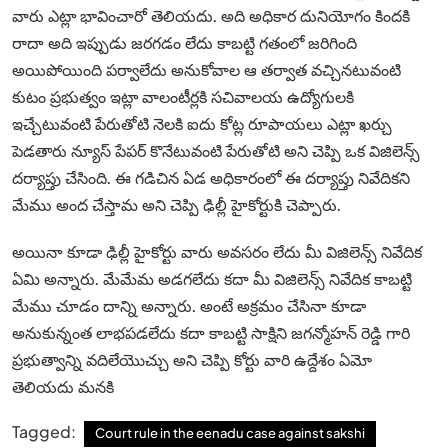
వారు ఎట్లా భావించారో తెలియదు. అది అధికార దునియోగం కిందకి
రాదా అది ఇప్పుడు జరగడం లేదు కాబట్టి గతంలో జరిగింది
అయిపోయింది పర్వాలేదు అనుకోవాల ఆ తర్వాత వచ్చినటువంటి
కుటం ప్రభుత్వం ఇట్లా వాలంటీర్లకి సచివాలయ ఉద్యోగులకి
ఇచ్చేటువంటి పేరుతోటి నెలకి ఐదు కోట్ల రూపాయలు ఎట్లా ఖర్చు
పెడతారు న్యూస్ పేపర్ కొనేటువంటి పేరుతోటి అని చెప్పి ఒక విజిలెన్స్
దర్యాప్తు చేసింది. ఈ గడిచిన ఏడ అధికారంలో ఈ దర్యాప్తు నివేదికని
మేము అంద చేస్తామ అని చెప్పి ఢిల్లీ హైకోర్టుకి చెప్పారు.
అయినా కూడా ఢిల్లీ హైకోర్టు వారు అవసరం లేదు మీ విజిలెన్స్ నివేదిక
ఏమి అన్నారు. మేమేమ అడగలేదు కదా మీ విజిలెన్స్ నివేదిక కాబట్టి
మేము చూడం దాన్ని అన్నారు. అంటే అక్రమం చేసినా కూడా
అనుకున్నంత లాభపడలేదు కదా కాబట్టి సాక్షిని జగన్మోహన్ రెడ్డి గారి
ప్రభుత్వాన్ని వదిలేయొచ్చు అని చెప్పి కోర్టు వారి ఉద్దేశం ఏమో
తెలియదు మనకి
Tagged:
Court rule in the eenadu case against sakshi