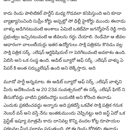
కాదు రెండు పొలిటికల్ పార్టీస్ మధ్య గొడవలా కనిపిస్తుంది అని కూడా
వ్యాఖ్యానించింది సుప్రీం కోర్టు అప్పట్లో సో ఢిల్లీ హైకోర్టు ముందు ఈనాడు
వాళ్ళు అడిగినటువంటి అంశాలు ఏమిటి ఒకటేమో జగన్మోహన్ రెడ్డి గారు
ప్రభుత్వం ఇచ్చినటువంటి ఆ జీవలను రద్దు చేయాలి. రెండేమో ఆ జీవల
ఆధారంగా వాలంటీయర్లు ఇతర ఉద్యోగులు సాక్షి పత్రికను కొనడం వల్ల
సాక్షి పత్రిక సర్క్ులేషన్ ఆర్టిఫిషియల్ గా పెరిగేటువంటి అవకాశం ఉంది.
ఏబిసి అని ఒక సంస్థ ఉంది. ఆడిట్ బ్యూరో ఆఫ్ సర్క్ులేషన్ వాళ్ళు ఏ
పేపర్ కి అంత సర్క్యులేషన్ ఉంది అని లెక్కేస్తారు. అది
మూడో పార్టీ అన్నమాట. ఈ ఆడిట్ బ్యూరో ఆఫ్ సర్క్ులేషన్ వాళ్ళని
మీరు ఆదేశించండి ఆ 20 23వ సంవత్సరంలో ఈ సర్క్ులేషన్ ఫిగర్ ని
తీసుకోవద్దు వాటిని ప్రకటించొద్దు బయటికి అని కోరింది ఈనాడు
ఎందుకు ప్రకటించవద్దు అన్నారు అది ప్రకటిస్తే ఒకవేళ సాక్షి పత్రిక గనుక
నెంబర్ వన్ అని వస్తే నేను ఇంతకుముందు చెప్పినట్టు అది జస్ట్ ఏదో ఒక
ప్రెస్టేజ్ ఇష్యూ మాత్రమే కాదు దానివల్ల కొన్ని వందల కోట్ల రూపాయల
ప్రకటనల మీద ప్రభావం పడుతుంది. సో ఈ రెండు కోరికల్ని ఈనాడు