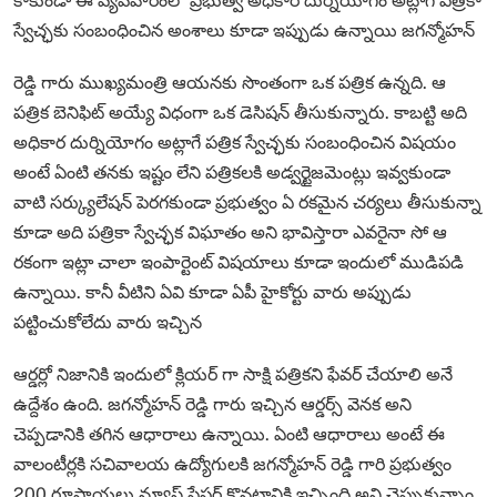
కాకుండా ఈ వ్యవహారంలో ప్రభుత్వ అధికార దుర్నియోగం అట్లాగే పత్రికా
స్వేచ్ఛకు సంబంధించిన అంశాలు కూడా ఇప్పుడు ఉన్నాయి జగన్మోహన్
రెడ్డి గారు ముఖ్యమంత్రి ఆయనకు సొంతంగా ఒక పత్రిక ఉన్నది. ఆ
పత్రిక బెనిఫిట్ అయ్యే విధంగా ఒక డెసిషన్ తీసుకున్నారు. కాబట్టి అది
అధికార దుర్నియోగం అట్లాగే పత్రిక స్వేచ్ఛకు సంబంధించిన విషయం
అంటే ఏంటి తనకు ఇష్టం లేని పత్రికలకి అడ్వర్టైజమెంట్లు ఇవ్వకుండా
వాటి సర్క్యులేషన్ పెరగకుండా ప్రభుత్వం ఏ రకమైన చర్యలు తీసుకున్నా
కూడా అది పత్రికా స్వేచ్ఛక విఘాతం అని భావిస్తారా ఎవరైనా సో ఆ
రకంగా ఇట్లా చాలా ఇంపార్టెంట్ విషయాలు కూడా ఇందులో ముడిపడి
ఉన్నాయి. కానీ వీటిని ఏవి కూడా ఏపీ హైకోర్టు వారు అప్పుడు
పట్టించుకోలేదు వారు ఇచ్చిన
ఆర్డర్లో నిజానికి ఇందులో క్లియర్ గా సాక్షి పత్రికని ఫేవర్ చేయాలి అనే
ఉద్దేశం ఉంది. జగన్మోహన్ రెడ్డి గారు ఇచ్చిన ఆర్డర్స్ వెనక అని
చెప్పడానికి తగిన ఆధారాలు ఉన్నాయి. ఏంటి ఆధారాలు అంటే ఈ
వాలంటీర్లకి సచివాలయ ఉద్యోగులకి జగన్మోహన్ రెడ్డి గారి ప్రభుత్వం
200 రూపాయలు న్యూస్ పేపర్ కొనటానికి ఇచ్చింది అని చెప్పుకున్నాం