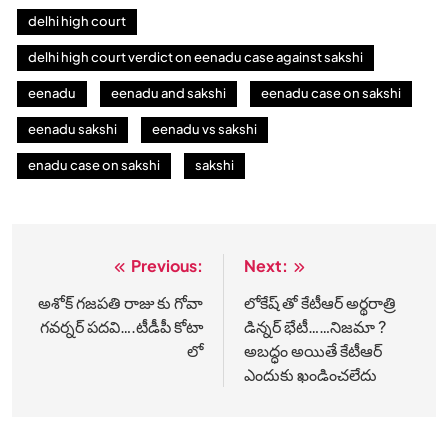
delhi high court
delhi high court verdict on eenadu case against sakshi
eenadu
eenadu and sakshi
eenadu case on sakshi
eenadu sakshi
eenadu vs sakshi
enadu case on sakshi
sakshi
Previous:
Next:
Post
navigation
అశోక్ గజపతి రాజు కు గోవా
లోకేష్ తో కేటీఆర్ అర్థరాత్రి
గవర్నర్ పదవి….టీడీపీ కోటా
డిన్నర్ భేటీ……నిజమా ?
లో
అబద్ధం అయితే కేటీఆర్
ఎందుకు ఖండించలేదు