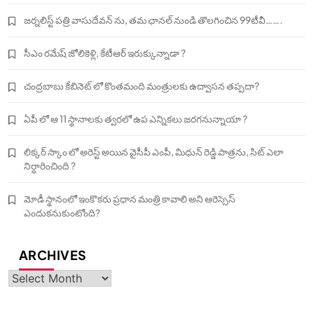
జర్నలిస్ట్ పత్రి వాసుదేవన్ ను, తమ ఛానల్ నుండి తొలగించిన 99టీవీ…….
సీఎం రమేష్ జోలికెళ్లి, కేటీఆర్ ఇరుక్కున్నాడా ?
చంద్రబాబు కేబినెట్ లో కొంతమంది మంత్రులకు ఉద్వాసన తప్పదా?
ఏపీ లో ఆ 11 స్థానాలకు త్వరలో ఉప ఎన్నికలు జరగనున్నాయా ?
లిక్కర్ స్కాం లో అరెస్ట్ అయిన వైసీపీ ఎంపీ, మిధున్ రెడ్డి పాత్రను, సిట్ ఎలా
నిర్ధారించింది ?
మోడీ స్థానంలో ఇంకొకరు ప్రధాన మంత్రి కావాలి అని ఆరెస్సెస్‌
ఎందుకనుకుంటోంది?
ARCHIVES
Archives