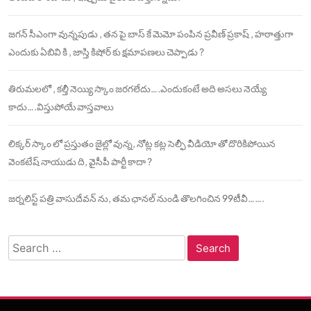
జగన్ సీఎంగా వున్నపుడు , తన పై బాస్ కే మెమో పంపిన ప్రవీణ్ ప్రకాష్ , హఠాత్తుగా
ఎందుకు ఏబివి కి , జాస్తి కిషోర్ కు క్షమాపణలు చెప్పాడు ?
తిరుమలలో , కల్తీ నెయ్యి స్కాం జరగలేదు….ఎందుకంటే అది అసలు నెయ్యే
కాదు….విస్తుపోయే వాస్తవాలు
లిక్కర్ స్కాం లో ప్రస్తుతం జైల్లో వున్న, నోట్ల కట్ల సెల్ఫీ వీడియో తో దొరికిపోయిన
వెంకటేష్ నాయుడు ది, వైసీపీ పార్టీ కాదా ?
జర్నలిస్ట్ పత్రి వాసుదేవన్ ను, తమ ఛానల్ నుండి తొలగించిన 99టీవీ…….
Search
for: