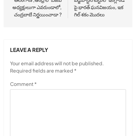
navigation
అధ్యక్షులుగా ఎవరుండాలో,
పై భారత్ ఘనవిజయం, ఇక
చంద్రబాబే నిర్ణయించాడా ?
గిల్ శకం మొదలు
LEAVE A REPLY
Your email address will not be published.
Required fields are marked
*
Comment
*