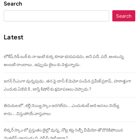
Search
Search
Latest
లోకేష్ రెడ్ బుక్ కు నా ఇంటి కుక్క కూడా భయపడదు, అని పదే, పదే ,అంటున్న
అంబటి రాంబాబు , ఇప్పుడు జైలు కు వెళ్తున్నాడు.
జగన్ సీఎంగా వున్నపుడు , తన పై బాస్ కే మెమో పంపిన ప్రవీణ్ ప్రకాష్ , హఠాత్తుగా
ఎందుకు ఏబివి కి , జాస్తి కిషోర్ కు క్షమాపణలు చెప్పాడు ?
తిరుమలలో , కల్తీ నెయ్యి స్కాం జరగలేదు….ఎందుకంటే అది అసలు నెయ్యే
కాదు….విస్తుపోయే వాస్తవాలు
లిక్కర్ స్కాం లో ప్రస్తుతం జైల్లో వున్న, నోట్ల కట్ల సెల్ఫీ వీడియో తో దొరికిపోయిన
వెంకటేష్ నాయుడు ది, వైసీపీ పార్టీ కాదా ?