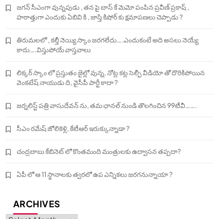
జగన్ సీఎంగా వున్నపుడు , తన పై బాస్ కే మెమో పంపిన ప్రవీణ్ ప్రకాష్ ,
హఠాత్తుగా ఎందుకు ఏబివి కి , జాస్తి కిషోర్ కు క్షమాపణలు చెప్పాడు ?
తిరుమలలో , కల్తీ నెయ్యి స్కాం జరగలేదు….ఎందుకంటే అది అసలు నెయ్యే
కాదు….విస్తుపోయే వాస్తవాలు
లిక్కర్ స్కాం లో ప్రస్తుతం జైల్లో వున్న, నోట్ల కట్ల సెల్ఫీ వీడియో తో దొరికిపోయిన
వెంకటేష్ నాయుడు ది, వైసీపీ పార్టీ కాదా ?
జర్నలిస్ట్ పత్రి వాసుదేవన్ ను, తమ ఛానల్ నుండి తొలగించిన 99టీవీ…….
సీఎం రమేష్ జోలికెళ్లి, కేటీఆర్ ఇరుక్కున్నాడా ?
చంద్రబాబు కేబినెట్ లో కొంతమంది మంత్రులకు ఉద్వాసన తప్పదా?
ఏపీ లో ఆ 11 స్థానాలకు త్వరలో ఉప ఎన్నికలు జరగనున్నాయా ?
ARCHIVES