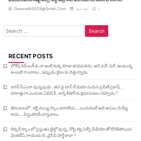
Dasaradh2009@gmail.com
June 24, 2025
0
Search
for:
RECENT POSTS
లోకేష్ రెడ్ బుక్ కు నా ఇంటి కుక్క కూడా భయపడదు, అని పదే, పదే ,అంటున్న
అంబటి రాంబాబు , ఇప్పుడు జైలు కు వెళ్తున్నాడు.
జగన్ సీఎంగా వున్నపుడు , తన పై బాస్ కే మెమో పంపిన ప్రవీణ్ ప్రకాష్ ,
హఠాత్తుగా ఎందుకు ఏబివి కి , జాస్తి కిషోర్ కు క్షమాపణలు చెప్పాడు ?
తిరుమలలో , కల్తీ నెయ్యి స్కాం జరగలేదు….ఎందుకంటే అది అసలు నెయ్యే
కాదు….విస్తుపోయే వాస్తవాలు
లిక్కర్ స్కాం లో ప్రస్తుతం జైల్లో వున్న, నోట్ల కట్ల సెల్ఫీ వీడియో తో దొరికిపోయిన
వెంకటేష్ నాయుడు ది, వైసీపీ పార్టీ కాదా ?