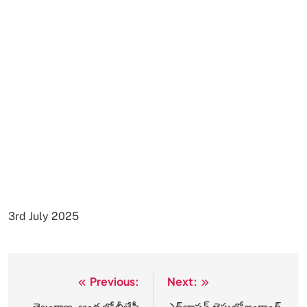
3rd July 2025
Previous:
Next:
Post
తెలంగాణ ,ఆంధ్ర లో బీజేపీ
ఎడ్జ్‌బాస్టన్‌ టెస్టులో ఇంగ్లాండ్