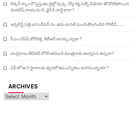
లిక్కర్ స్కాం లో ప్రస్తుతం జైల్లో వున్న, నోట్ల కట్ల సెల్ఫీ వీడియో తో దొరికిపోయిన
వెంకటేష్ నాయుడు ది, వైసీపీ పార్టీ కాదా ?
జర్నలిస్ట్ పత్రి వాసుదేవన్ ను, తమ ఛానల్ నుండి తొలగించిన 99టీవీ…….
సీఎం రమేష్ జోలికెళ్లి, కేటీఆర్ ఇరుక్కున్నాడా ?
చంద్రబాబు కేబినెట్ లో కొంతమంది మంత్రులకు ఉద్వాసన తప్పదా?
ఏపీ లో ఆ 11 స్థానాలకు త్వరలో ఉప ఎన్నికలు జరగనున్నాయా ?
ARCHIVES
Archives