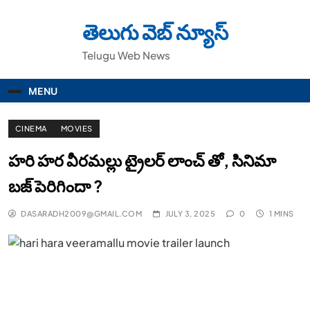
Skip
to
తెలుగు వెబ్ న్యూస్
content
Telugu Web News
MENU
CINEMA
MOVIES
హరి హర వీరమల్లు ట్రైలర్ లాంచ్ తో, సినిమా
బ‌జ్ పెరిగిందా ?
DASARADH2009@GMAIL.COM
JULY 3, 2025
0
1 MINS