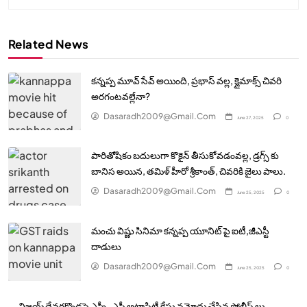
Related News
కన్నప్ప మూవ్ సేవ్ అయింది, ప్రభాస్ వల్ల, క్లైమాక్స్ చివరి
అరగంటవల్లేనా?
Dasaradh2009@gmail.com
June 27, 2025
0
పారితోషికం బదులుగా కొకైన్ తీసుకోవడంవల్ల, డ్రగ్స్ కు
బానిస అయిన, తమిళ్ హీరో శ్రీకాంత్, చివరికి జైలు పాలు.
Dasaradh2009@gmail.com
June 25, 2025
0
మంచు విష్ణు సినిమా కన్నప్ప యూనిట్ పై ఐటీ,జీఎస్టీ
దాడులు
Dasaradh2009@gmail.com
June 25, 2025
0
విజయ్ దేవరకొండపై ఎస్సీ, ఎస్టీ అట్రాసిటీ కేసు నమోదు చేసిన పోలీస్ లు.