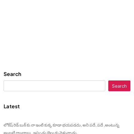
Search
Search
Latest
లోకేష్ రెడ్ బుక్ కు నా ఇంటి కుక్క కూడా భయపడదు, అని పదే, పదే ,అంటున్న
అంబటి రాంబాబు , ఇప్పుడు జైలు కు వెళ్తున్నాడు.