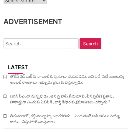
Archives
ADVERTISEMENT
Search
for:
LATEST
లోకేష్ రెడ్ బుక్ కు నా ఇంటి కుక్క కూడా భయపడదు, అని పదే, పదే ,అంటున్న
అంబటి రాంబాబు , ఇప్పుడు జైలు కు వెళ్తున్నాడు.
జగన్ సీఎంగా వున్నపుడు , తన పై బాస్ కే మెమో పంపిన ప్రవీణ్ ప్రకాష్ ,
హఠాత్తుగా ఎందుకు ఏబివి కి , జాస్తి కిషోర్ కు క్షమాపణలు చెప్పాడు ?
తిరుమలలో , కల్తీ నెయ్యి స్కాం జరగలేదు….ఎందుకంటే అది అసలు నెయ్యే
కాదు….విస్తుపోయే వాస్తవాలు