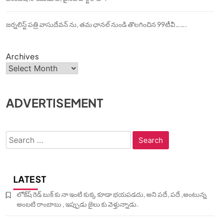
జర్నలిస్ట్ పత్రి వాసుదేవన్ ను, తమ ఛానల్ నుండి తొలగించిన 99టీవీ…….
Archives
ADVERTISEMENT
Search
for:
LATEST
లోకేష్ రెడ్ బుక్ కు నా ఇంటి కుక్క కూడా భయపడదు, అని పదే, పదే ,అంటున్న
అంబటి రాంబాబు , ఇప్పుడు జైలు కు వెళ్తున్నాడు.