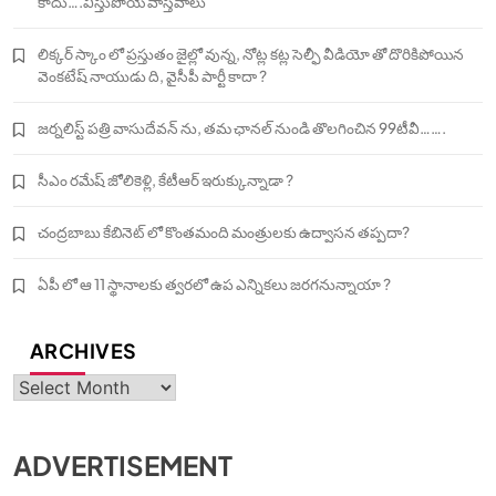
కాదు….విస్తుపోయే వాస్తవాలు
లిక్కర్ స్కాం లో ప్రస్తుతం జైల్లో వున్న, నోట్ల కట్ల సెల్ఫీ వీడియో తో దొరికిపోయిన
వెంకటేష్ నాయుడు ది, వైసీపీ పార్టీ కాదా ?
జర్నలిస్ట్ పత్రి వాసుదేవన్ ను, తమ ఛానల్ నుండి తొలగించిన 99టీవీ…….
సీఎం రమేష్ జోలికెళ్లి, కేటీఆర్ ఇరుక్కున్నాడా ?
చంద్రబాబు కేబినెట్ లో కొంతమంది మంత్రులకు ఉద్వాసన తప్పదా?
ఏపీ లో ఆ 11 స్థానాలకు త్వరలో ఉప ఎన్నికలు జరగనున్నాయా ?
ARCHIVES
Archives
ADVERTISEMENT