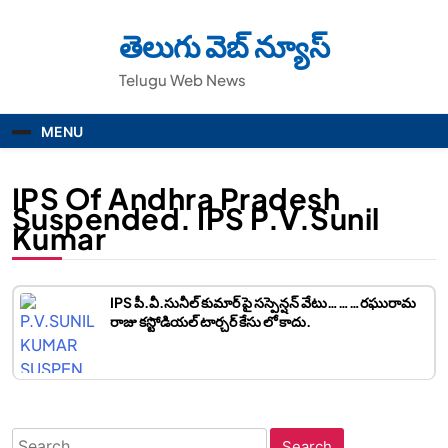
Skip
to
తెలుగు వెబ్ న్యూస్
content
Telugu Web News
MENU
IPS Of Andhra Pradesh
Suspended. IPS P.v.sunil
Kumar
IPS పీ.వీ.సునీల్ కుమార్ పై సస్పెన్షన్ వేటు………రఘురామ
రాజు కస్టోడియల్ టార్చర్ కేసు లో కాదు.
Search