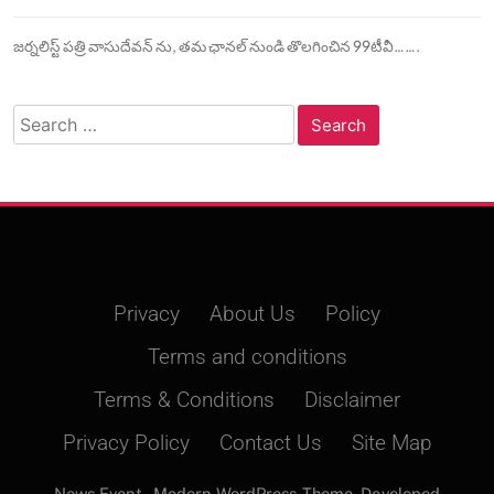
జర్నలిస్ట్ పత్రి వాసుదేవన్ ను, తమ ఛానల్ నుండి తొలగించిన 99టీవీ…….
Search
for:
Privacy
About Us
Policy
Terms and conditions
Terms & Conditions
Disclaimer
Privacy Policy
Contact Us
Site Map
News Event - Modern WordPress Theme. Developed