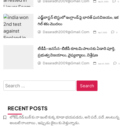
Dasaradh2009@gmail.com
July 22, 2025
0
ఎడ్జ్‌బాస్టన్‌ టెస్టులో ఇంగ్లాండ్ పై భారత్ ఘనవిజయం, ఇక
గిల్ శకం మొదలు
Dasaradh2009@gmail.com
July 7, 2025
0
టీడీపీ-జనసేన-బీజేపీ కూటమి పాలనకు ఏడాది పూర్తి,
ప్రభుత్వ విజయాలు, వైఫ్యల్యాలు, విశ్లేషణ
Dasaradh2009@gmail.com
June 23, 2025
0
Search
for:
RECENT POSTS
లోకేష్ రెడ్ బుక్ కు నా ఇంటి కుక్క కూడా భయపడదు, అని పదే, పదే ,అంటున్న
అంబటి రాంబాబు , ఇప్పుడు జైలు కు వెళ్తున్నాడు.