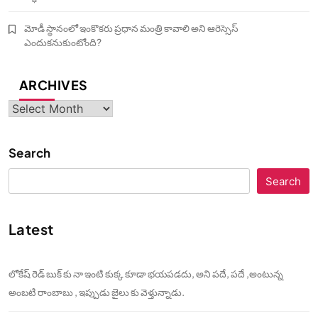
మోడీ స్థానంలో ఇంకొకరు ప్రధాన మంత్రి కావాలి అని ఆరెస్సెస్‌
ఎందుకనుకుంటోంది?
ARCHIVES
Archives
Search
Search
Latest
లోకేష్ రెడ్ బుక్ కు నా ఇంటి కుక్క కూడా భయపడదు, అని పదే, పదే ,అంటున్న
అంబటి రాంబాబు , ఇప్పుడు జైలు కు వెళ్తున్నాడు.