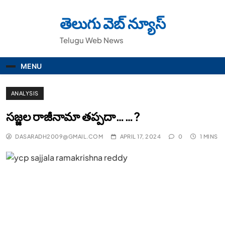
Skip
to
తెలుగు వెబ్ న్యూస్
content
Telugu Web News
MENU
ANALYSIS
సజ్జల రాజీనామా తప్పదా……?
DASARADH2009@GMAIL.COM
APRIL 17, 2024
0
1 MINS