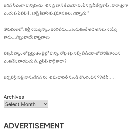
జగన్ సీఎంగా వున్నపుడు , తన పై బాస్ కే మెమో పంపిన ప్రవీణ్ ప్రకాష్ , హఠాత్తుగా
ఎందుకు ఏబివి కి , జాస్తి కిషోర్ కు క్షమాపణలు చెప్పాడు ?
తిరుమలలో , కల్తీ నెయ్యి స్కాం జరగలేదు….ఎందుకంటే అది అసలు నెయ్యే
కాదు….విస్తుపోయే వాస్తవాలు
లిక్కర్ స్కాం లో ప్రస్తుతం జైల్లో వున్న, నోట్ల కట్ల సెల్ఫీ వీడియో తో దొరికిపోయిన
వెంకటేష్ నాయుడు ది, వైసీపీ పార్టీ కాదా ?
జర్నలిస్ట్ పత్రి వాసుదేవన్ ను, తమ ఛానల్ నుండి తొలగించిన 99టీవీ…….
Archives
ADVERTISEMENT