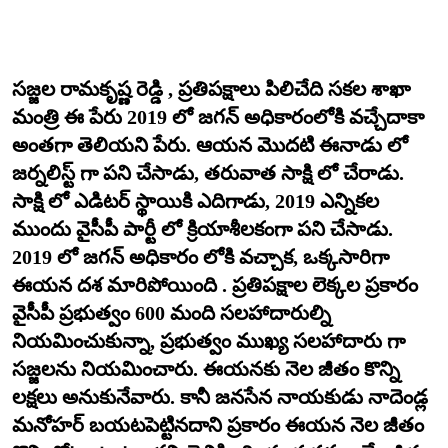
సజ్జల రామకృష్ణ రెడ్డి , ప్రతిపక్షాలు పిలిచేది సకల శాఖా
మంత్రి ఈ పేరు 2019 లో జగన్ అధికారంలోకి వచ్చేదాకా
అంతగా తెలియని పేరు. ఆయన మొదటి ఈనాడు లో
జర్నలిస్ట్ గా పని చేసాడు, తరువాత సాక్షి లో చేరాడు.
సాక్షి లో ఎడిటర్ స్థాయికి ఎదిగాడు, 2019 ఎన్నికల
ముందు వైసీపీ పార్టీ లో క్రియాశీలకంగా పని చేసాడు.
2019 లో జగన్ అధికారం లోకి వచ్చాక, ఒక్కసారిగా
ఈయన దశ మారిపోయింది . ప్రతిపక్షాల లెక్కల ప్రకారం
వైసీపీ ప్రభుత్వం 600 మంది సలహాదారుల్ని
నియమించుకున్నా, ప్రభుత్వం ముఖ్య సలహాదారు గా
సజ్జలను నియమించారు. ఈయనకు నెల జీతం కొన్ని
లక్షలు అనుకునేవారు. కానీ జనసేన నాయకుడు నాదెండ్ల
మనోహర్ బయటపెట్టినదాని ప్రకారం ఈయన నెల జీతం