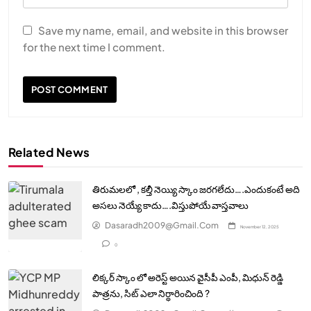
Save my name, email, and website in this browser
for the next time I comment.
Related News
తిరుమలలో , కల్తీ నెయ్యి స్కాం జరగలేదు….ఎందుకంటే అది
అసలు నెయ్యే కాదు….విస్తుపోయే వాస్తవాలు
Dasaradh2009@gmail.com
November 12, 2025
0
లిక్కర్ స్కాం లో అరెస్ట్ అయిన వైసీపీ ఎంపీ, మిధున్ రెడ్డి
పాత్రను, సిట్ ఎలా నిర్ధారించింది ?