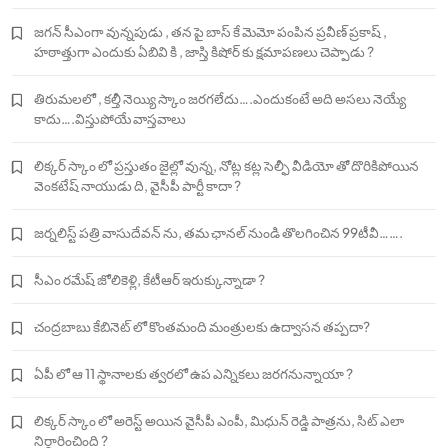
జగన్ సీఎంగా వున్నపుడు , తన పై బాస్ కే మెమో పంపిన ప్రవీణ్ ప్రకాష్ ,
హఠాత్తుగా ఎందుకు ఏబివి కి , జాస్తి కిషోర్ కు క్షమాపణలు చెప్పాడు ?
తిరుమలలో , కల్తీ నెయ్యి స్కాం జరగలేదు….ఎందుకంటే అది అసలు నెయ్యే
కాదు….విస్తుపోయే వాస్తవాలు
లిక్కర్ స్కాం లో ప్రస్తుతం జైల్లో వున్న, నోట్ల కట్ల సెల్ఫీ వీడియో తో దొరికిపోయిన
వెంకటేష్ నాయుడు ది, వైసీపీ పార్టీ కాదా ?
జర్నలిస్ట్ పత్రి వాసుదేవన్ ను, తమ ఛానల్ నుండి తొలగించిన 99టీవీ…….
సీఎం రమేష్ జోలికెళ్లి, కేటీఆర్ ఇరుక్కున్నాడా ?
చంద్రబాబు కేబినెట్ లో కొంతమంది మంత్రులకు ఉద్వాసన తప్పదా?
ఏపీ లో ఆ 11 స్థానాలకు త్వరలో ఉప ఎన్నికలు జరగనున్నాయా ?
లిక్కర్ స్కాం లో అరెస్ట్ అయిన వైసీపీ ఎంపీ, మిధున్ రెడ్డి పాత్రను, సిట్ ఎలా
నిర్ధారించింది ?