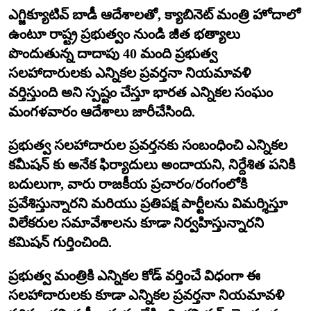
ఎగ్జిక్యూటివ్ బాడీ ఆదేశాలతో, క్యాబినెట్ మంత్రి హోదాలో
ఉంటూ రాష్ట్ర ప్రభుత్వం నుండి జీత భత్యాలు
పొందుతున్న దాదాపు 40 మంది ప్రభుత్వ
సలహాదారులకు ఎన్నికల ప్రవర్తనా నియమావళి
వర్తిస్తుంది అని స్పష్టం చేస్తూ భారత ఎన్నికల సంఘం
మంగళవారం ఆదేశాలు జారీచేసింది.
ప్రభుత్వ సలహాదారుల ప్రవర్తనకు సంబంధించి ఎన్నికల
కమీషన్ కు అనేక ఫిర్యాదులు అందాయని, నిర్దేశిత పనికి
బదులుగా, వారు రాజకీయ ప్రచారం/రంగంలోకి
ప్రవేశిస్తున్నారని మరియు ప్రతిపక్ష పార్టీలను విమర్శిస్తూ
విలేకరుల సమావేశాలను కూడా నిర్వహిస్తున్నారని
కమిషన్ గుర్తించింది.
ప్రభుత్వ మంత్రికి ఎన్నికల కోడ్ వర్తించే విధంగా ఈ
సలహాదారులకు కూడా ఎన్నికల ప్రవర్తనా నియమావళి