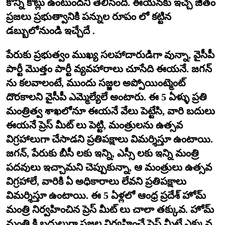
కొన్ని కోట్లు ఉంటుందని తెలిసింది. ఈయనకు ఇచ్చే జీతం
ప్రజలు ప్రభుత్వానికి పన్నుల రూపం లో కట్టిన
డబ్బులోనుండి ఇచ్చేదే .
పేరుకు ప్రభుత్వం ముఖ్య సలహాదారుడిగా వున్నా, వైసీపీ
పార్టీ మొత్తం పార్టీ వ్యవహారాలు చూసేది ఈయనే. జగన్
ను కలవాలంటే, ముందు సజ్జల అప్పోయింట్మెంట్
దొరకాలని వైసీపీ ఎమ్మెల్యేలే అంటారు. ఈ 5 ఏళ్ళు ప్రతి
మంత్రిత్వ శాఖలోనూ ఈయనే వేలు పెట్టేసి, వారి బదులు
ఈయనే ప్రెస్ మీట్ లు పెట్టి, మంత్రులను ఉత్సవ
విగ్రహాలుగా చేసాడని ప్రతిపక్షాలు విమర్శిస్తూ ఉంటాయి.
జగన్, పేరుకు బీసీ లకు ఇన్ని, ఎస్సీ లకు ఇన్ని మంత్రి
పదవులు ఇచ్చామని చెప్పుకున్నా, ఆ మంత్రులు ఉత్సవ
విగ్రహాలే, వారికి ఏ అధికారాలు లేవని ప్రతిపక్షాలు
విమర్శిస్తూ ఉంటాయి. ఈ 5 ఏళ్లలో ఆంధ్ర ప్రదేశ్ హోమ్
మంత్రి నిర్వహించిన ప్రెస్ మీట్ లు చాలా తక్కువ. హోమ్
మంత్రి కి బదులుగా సజ్జల నిర్వహించే ప్రెస్ మీట్లే ఎక్కువ.