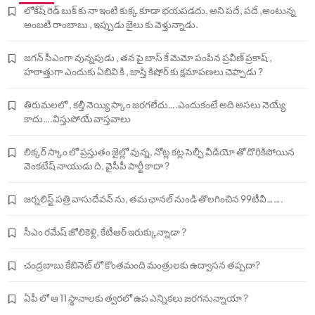
లోకేష్ రెడ్ బుక్ కు నా ఇంటి కుక్క కూడా భయపడదు, అని పదే, పదే ,అంటున్న
అంబటి రాంబాబు , ఇప్పుడు జైలు కు వెళ్తున్నాడు.
జగన్ సీఎంగా వున్నపుడు , తన పై బాస్ కే మెమో పంపిన ప్రవీణ్ ప్రకాష్ ,
హఠాత్తుగా ఎందుకు ఏబివి కి , జాస్తి కిషోర్ కు క్షమాపణలు చెప్పాడు ?
తిరుమలలో , కల్తీ నెయ్యి స్కాం జరగలేదు….ఎందుకంటే అది అసలు నెయ్యే
కాదు….విస్తుపోయే వాస్తవాలు
లిక్కర్ స్కాం లో ప్రస్తుతం జైల్లో వున్న, నోట్ల కట్ల సెల్ఫీ వీడియో తో దొరికిపోయిన
వెంకటేష్ నాయుడు ది, వైసీపీ పార్టీ కాదా ?
జర్నలిస్ట్ పత్రి వాసుదేవన్ ను, తమ ఛానల్ నుండి తొలగించిన 99టీవీ…….
సీఎం రమేష్ జోలికెళ్లి, కేటీఆర్ ఇరుక్కున్నాడా ?
చంద్రబాబు కేబినెట్ లో కొంతమంది మంత్రులకు ఉద్వాసన తప్పదా?
ఏపీ లో ఆ 11 స్థానాలకు త్వరలో ఉప ఎన్నికలు జరగనున్నాయా ?