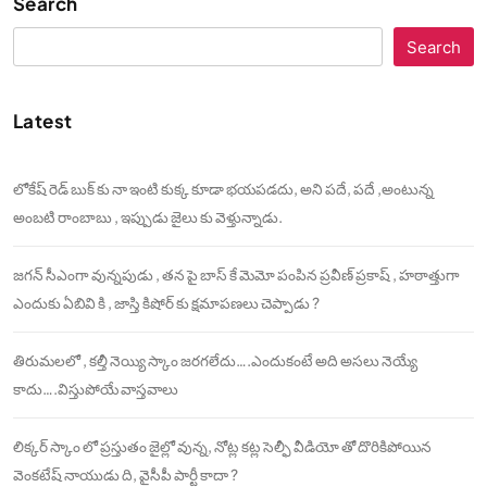
Search
Search
Latest
లోకేష్ రెడ్ బుక్ కు నా ఇంటి కుక్క కూడా భయపడదు, అని పదే, పదే ,అంటున్న
అంబటి రాంబాబు , ఇప్పుడు జైలు కు వెళ్తున్నాడు.
జగన్ సీఎంగా వున్నపుడు , తన పై బాస్ కే మెమో పంపిన ప్రవీణ్ ప్రకాష్ , హఠాత్తుగా
ఎందుకు ఏబివి కి , జాస్తి కిషోర్ కు క్షమాపణలు చెప్పాడు ?
తిరుమలలో , కల్తీ నెయ్యి స్కాం జరగలేదు….ఎందుకంటే అది అసలు నెయ్యే
కాదు….విస్తుపోయే వాస్తవాలు
లిక్కర్ స్కాం లో ప్రస్తుతం జైల్లో వున్న, నోట్ల కట్ల సెల్ఫీ వీడియో తో దొరికిపోయిన
వెంకటేష్ నాయుడు ది, వైసీపీ పార్టీ కాదా ?