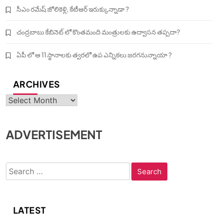
సీఎం రమేష్ జోలికెళ్లి, కేటీఆర్ ఇరుక్కున్నాడా ?
చంద్రబాబు కేబినెట్ లో కొంతమంది మంత్రులకు ఉద్వాసన తప్పదా?
ఏపీ లో ఆ 11 స్థానాలకు త్వరలో ఉప ఎన్నికలు జరగనున్నాయా ?
ARCHIVES
Archives
ADVERTISEMENT
Search
for:
LATEST