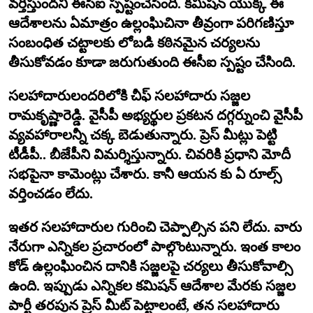
వర్తిస్తుందని ఈసీఐ స్పష్టంచేసింది. కమిషన్ యొక్క ఈ
ఆదేశాలను ఏమాత్రం ఉల్లంఘిచినా తీవ్రంగా పరిగణిస్తూ
సంబంధిత చట్టాలకు లోబడి కఠినమైన చర్యలను
తీసుకోవడం కూడా జరుగుతుంది ఈసీఐ స్పష్టం చేసింది.
సలహాదారులందరిలోకి చీఫ్ సలహాదారు సజ్జల
రామకృష్ణారెడ్డి. వైసీపీ అభ్యర్థుల ప్రకటన దగ్గర్నుంచి వైసీపీ
వ్యవహారాలన్నీ చక్క బెడుతున్నారు. ప్రెస్ మీట్లు పెట్టి
టీడీపీ.. బీజేపీని విమర్శిస్తున్నారు. చివరికి ప్రధాని మోదీ
సభపైనా కామెంట్లు చేశారు. కానీ ఆయన కు ఏ రూల్స్
వర్తించడం లేదు.
ఇతర సలహాదారుల గురించి చెప్పాల్సిన పని లేదు. వారు
నేరుగా ఎన్నికల ప్రచారంలో పాల్గొంటున్నారు. ఇంత కాలం
కోడ్ ఉల్లంఘించిన దానికి సజ్జలపై చర్యలు తీసుకోవాల్సి
ఉంది. ఇప్పుడు ఎన్నికల కమిషన్ ఆదేశాల మేరకు సజ్జల
పార్టీ తరపున ప్రెస్ మీట్ పెట్టాలంటే, తన సలహాదారు