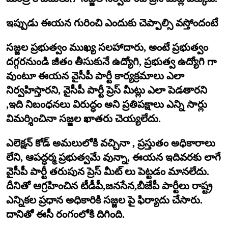
ఇప్పుడు ఈయన గురించి ఎందుకు చెప్పాల్సి వస్తోందంటే
సజ్జల ప్రభుత్వం ముఖ్య సలహాదారు, అంటే ప్రభుత్వం
దగ్గరనుండి జీతం తీసుకునే ఉద్యోగి, ప్రభుత్వ ఉద్యోగి గా
వుంటూ ఈయన వైసీపీ పార్టీ కార్యక్రమాలు ఎలా
నిర్వహిస్తారని, వైసీపీ పార్టీ ప్రెస్ మీట్లు ఎలా పెడతారని
,ఇది నిబంధనలు విరుద్ధం అని ప్రతిపక్షాలు ఎన్ని సార్లు
విమర్శించినా సజ్జల ఖాతరు చెయ్యలేదు.
ఎలెక్షన్ కోడ్ అమలులోకి వచ్చినా , ప్రస్తుతం అధికారాలు
లేని, ఆపద్ధర్మ ప్రభుత్వమే వున్నా, ఈయన ఇదివరకు లాగే
వైసీపీ పార్టీ తరుపున ప్రెస్ మీట్ లు పెట్టడం మానలేదు.
దీనితో ఆగ్రహించిన టీడీపీ,జనసేన,బీజేపీ పార్టీలు రాష్ట్ర
ఎన్నికల ప్రధాన అధికారికి సజ్జల పై ఫిర్యాదు చేసారు.
దానితో ఈసీ రంగంలోకి దిగింది.