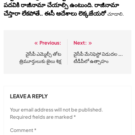
పదవికి రాజీనామా చేయాల్సి ఉంటుంది. రాజీనామా
చేస్తారా లేకపోతే.. ఈసీ ఆదేశాలు లెక్కజేయరో
చూడాలి.
Previous:
Next:
Post
navigation
వైసీపీ ఎమ్మెల్సీ తోట
వైసీపీ మేనిఫెస్టో విడుదల ….
త్రిమూర్తులుకు జైలు శిక్ష
టీడీపీలో ఉత్సాహం
LEAVE A REPLY
Your email address will not be published.
Required fields are marked
*
Comment
*