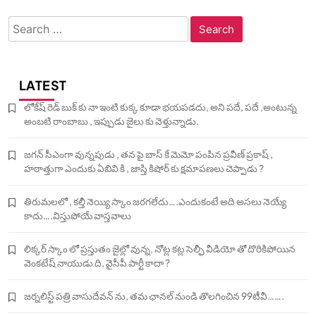
Search
for:
LATEST
లోకేష్ రెడ్ బుక్ కు నా ఇంటి కుక్క కూడా భయపడదు, అని పదే, పదే ,అంటున్న
అంబటి రాంబాబు , ఇప్పుడు జైలు కు వెళ్తున్నాడు.
జగన్ సీఎంగా వున్నపుడు , తన పై బాస్ కే మెమో పంపిన ప్రవీణ్ ప్రకాష్ ,
హఠాత్తుగా ఎందుకు ఏబివి కి , జాస్తి కిషోర్ కు క్షమాపణలు చెప్పాడు ?
తిరుమలలో , కల్తీ నెయ్యి స్కాం జరగలేదు….ఎందుకంటే అది అసలు నెయ్యే
కాదు….విస్తుపోయే వాస్తవాలు
లిక్కర్ స్కాం లో ప్రస్తుతం జైల్లో వున్న, నోట్ల కట్ల సెల్ఫీ వీడియో తో దొరికిపోయిన
వెంకటేష్ నాయుడు ది, వైసీపీ పార్టీ కాదా ?
జర్నలిస్ట్ పత్రి వాసుదేవన్ ను, తమ ఛానల్ నుండి తొలగించిన 99టీవీ…….