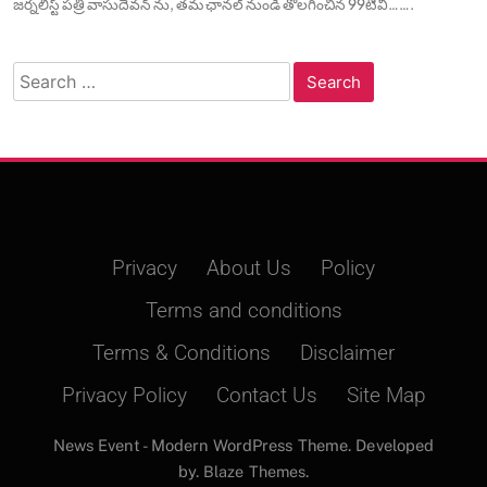
జర్నలిస్ట్ పత్రి వాసుదేవన్ ను, తమ ఛానల్ నుండి తొలగించిన 99టీవీ…….
Search
for:
Privacy
About Us
Policy
Terms and conditions
Terms & Conditions
Disclaimer
Privacy Policy
Contact Us
Site Map
News Event - Modern WordPress Theme. Developed
by.
Blaze Themes
.