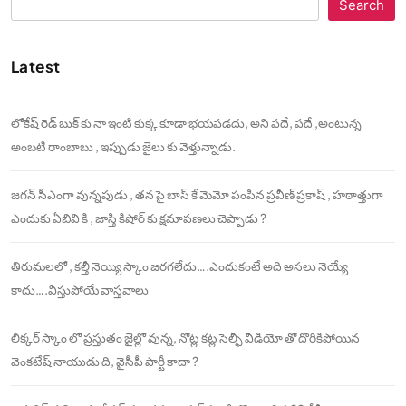
Search
Latest
లోకేష్ రెడ్ బుక్ కు నా ఇంటి కుక్క కూడా భయపడదు, అని పదే, పదే ,అంటున్న
అంబటి రాంబాబు , ఇప్పుడు జైలు కు వెళ్తున్నాడు.
జగన్ సీఎంగా వున్నపుడు , తన పై బాస్ కే మెమో పంపిన ప్రవీణ్ ప్రకాష్ , హఠాత్తుగా
ఎందుకు ఏబివి కి , జాస్తి కిషోర్ కు క్షమాపణలు చెప్పాడు ?
తిరుమలలో , కల్తీ నెయ్యి స్కాం జరగలేదు….ఎందుకంటే అది అసలు నెయ్యే
కాదు….విస్తుపోయే వాస్తవాలు
లిక్కర్ స్కాం లో ప్రస్తుతం జైల్లో వున్న, నోట్ల కట్ల సెల్ఫీ వీడియో తో దొరికిపోయిన
వెంకటేష్ నాయుడు ది, వైసీపీ పార్టీ కాదా ?