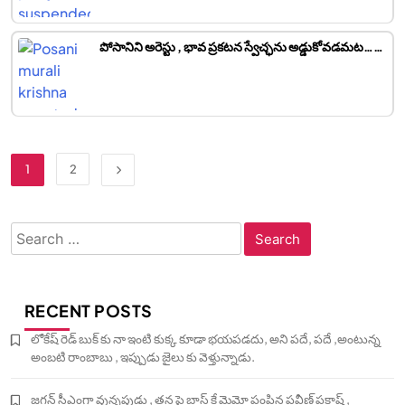
పోసానిని అరెస్టు , భావ ప్రకటన స్వేచ్ఛను అడ్డుకోవడమట……
1
2
Search
for:
RECENT POSTS
లోకేష్ రెడ్ బుక్ కు నా ఇంటి కుక్క కూడా భయపడదు, అని పదే, పదే ,అంటున్న
అంబటి రాంబాబు , ఇప్పుడు జైలు కు వెళ్తున్నాడు.
జగన్ సీఎంగా వున్నపుడు , తన పై బాస్ కే మెమో పంపిన ప్రవీణ్ ప్రకాష్ ,