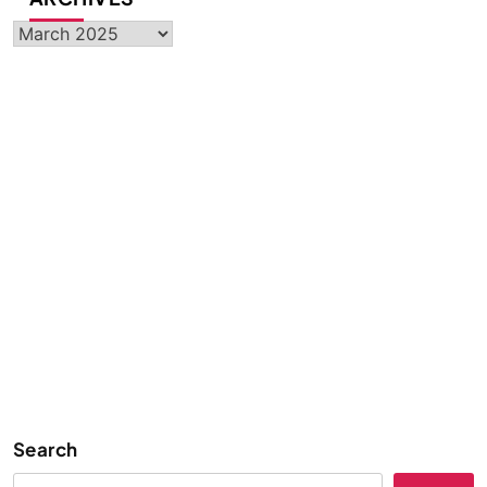
Archives
Search