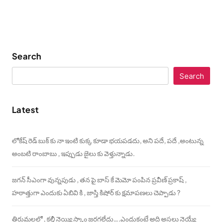
Search
Search
Latest
లోకేష్ రెడ్ బుక్ కు నా ఇంటి కుక్క కూడా భయపడదు, అని పదే, పదే ,అంటున్న
అంబటి రాంబాబు , ఇప్పుడు జైలు కు వెళ్తున్నాడు.
జగన్ సీఎంగా వున్నపుడు , తన పై బాస్ కే మెమో పంపిన ప్రవీణ్ ప్రకాష్ ,
హఠాత్తుగా ఎందుకు ఏబివి కి , జాస్తి కిషోర్ కు క్షమాపణలు చెప్పాడు ?
తిరుమలలో , కల్తీ నెయ్యి స్కాం జరగలేదు….ఎందుకంటే అది అసలు నెయ్యే