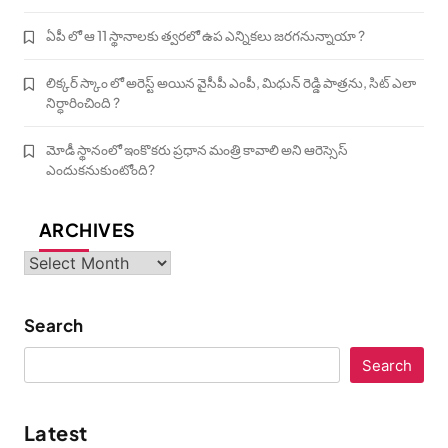
ఏపీ లో ఆ 11 స్థానాలకు త్వరలో ఉప ఎన్నికలు జరగనున్నాయా ?
లిక్కర్ స్కాం లో అరెస్ట్ అయిన వైసీపీ ఎంపీ, మిధున్ రెడ్డి పాత్రను, సిట్ ఎలా
నిర్ధారించింది ?
మోడీ స్థానంలో ఇంకొకరు ప్రధాన మంత్రి కావాలి అని ఆరెస్సెస్‌
ఎందుకనుకుంటోంది?
ARCHIVES
Archives
Search
Search
Latest