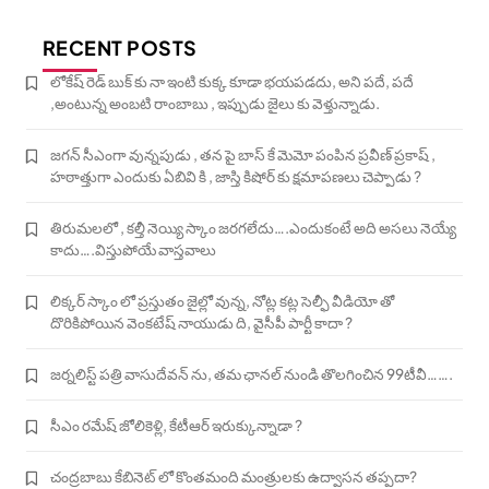
RECENT POSTS
లోకేష్ రెడ్ బుక్ కు నా ఇంటి కుక్క కూడా భయపడదు, అని పదే, పదే
,అంటున్న అంబటి రాంబాబు , ఇప్పుడు జైలు కు వెళ్తున్నాడు.
జగన్ సీఎంగా వున్నపుడు , తన పై బాస్ కే మెమో పంపిన ప్రవీణ్ ప్రకాష్ ,
హఠాత్తుగా ఎందుకు ఏబివి కి , జాస్తి కిషోర్ కు క్షమాపణలు చెప్పాడు ?
తిరుమలలో , కల్తీ నెయ్యి స్కాం జరగలేదు….ఎందుకంటే అది అసలు నెయ్యే
కాదు….విస్తుపోయే వాస్తవాలు
లిక్కర్ స్కాం లో ప్రస్తుతం జైల్లో వున్న, నోట్ల కట్ల సెల్ఫీ వీడియో తో
దొరికిపోయిన వెంకటేష్ నాయుడు ది, వైసీపీ పార్టీ కాదా ?
జర్నలిస్ట్ పత్రి వాసుదేవన్ ను, తమ ఛానల్ నుండి తొలగించిన 99టీవీ…….
సీఎం రమేష్ జోలికెళ్లి, కేటీఆర్ ఇరుక్కున్నాడా ?
చంద్రబాబు కేబినెట్ లో కొంతమంది మంత్రులకు ఉద్వాసన తప్పదా?