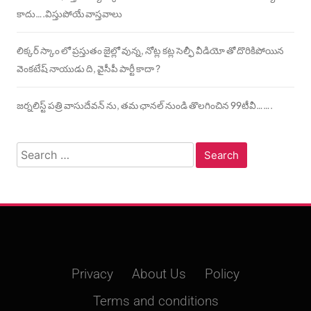
కాదు….విస్తుపోయే వాస్తవాలు
లిక్కర్ స్కాం లో ప్రస్తుతం జైల్లో వున్న, నోట్ల కట్ల సెల్ఫీ వీడియో తో దొరికిపోయిన
వెంకటేష్ నాయుడు ది, వైసీపీ పార్టీ కాదా ?
జర్నలిస్ట్ పత్రి వాసుదేవన్ ను, తమ ఛానల్ నుండి తొలగించిన 99టీవీ…….
Search
for:
Privacy
About Us
Policy
Terms and conditions