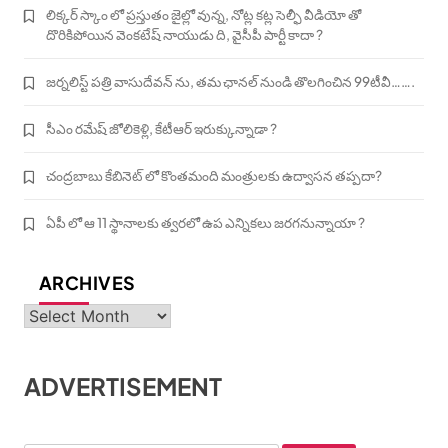
లిక్కర్ స్కాం లో ప్రస్తుతం జైల్లో వున్న, నోట్ల కట్ల సెల్ఫీ వీడియో తో
దొరికిపోయిన వెంకటేష్ నాయుడు ది, వైసీపీ పార్టీ కాదా ?
జర్నలిస్ట్ పత్రి వాసుదేవన్ ను, తమ ఛానల్ నుండి తొలగించిన 99టీవీ…….
సీఎం రమేష్ జోలికెళ్లి, కేటీఆర్ ఇరుక్కున్నాడా ?
చంద్రబాబు కేబినెట్ లో కొంతమంది మంత్రులకు ఉద్వాసన తప్పదా?
ఏపీ లో ఆ 11 స్థానాలకు త్వరలో ఉప ఎన్నికలు జరగనున్నాయా ?
ARCHIVES
Archives
ADVERTISEMENT