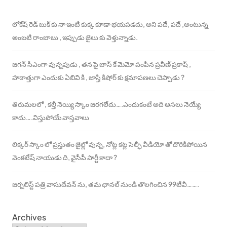
లోకేష్ రెడ్ బుక్ కు నా ఇంటి కుక్క కూడా భయపడదు, అని పదే, పదే ,అంటున్న
అంబటి రాంబాబు , ఇప్పుడు జైలు కు వెళ్తున్నాడు.
జగన్ సీఎంగా వున్నపుడు , తన పై బాస్ కే మెమో పంపిన ప్రవీణ్ ప్రకాష్ ,
హఠాత్తుగా ఎందుకు ఏబివి కి , జాస్తి కిషోర్ కు క్షమాపణలు చెప్పాడు ?
తిరుమలలో , కల్తీ నెయ్యి స్కాం జరగలేదు….ఎందుకంటే అది అసలు నెయ్యే
కాదు….విస్తుపోయే వాస్తవాలు
లిక్కర్ స్కాం లో ప్రస్తుతం జైల్లో వున్న, నోట్ల కట్ల సెల్ఫీ వీడియో తో దొరికిపోయిన
వెంకటేష్ నాయుడు ది, వైసీపీ పార్టీ కాదా ?
జర్నలిస్ట్ పత్రి వాసుదేవన్ ను, తమ ఛానల్ నుండి తొలగించిన 99టీవీ…….
Archives