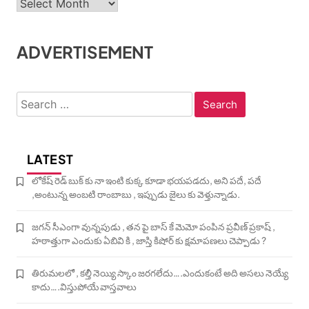
ADVERTISEMENT
Search
for:
LATEST
లోకేష్ రెడ్ బుక్ కు నా ఇంటి కుక్క కూడా భయపడదు, అని పదే, పదే
,అంటున్న అంబటి రాంబాబు , ఇప్పుడు జైలు కు వెళ్తున్నాడు.
జగన్ సీఎంగా వున్నపుడు , తన పై బాస్ కే మెమో పంపిన ప్రవీణ్ ప్రకాష్ ,
హఠాత్తుగా ఎందుకు ఏబివి కి , జాస్తి కిషోర్ కు క్షమాపణలు చెప్పాడు ?
తిరుమలలో , కల్తీ నెయ్యి స్కాం జరగలేదు….ఎందుకంటే అది అసలు నెయ్యే
కాదు….విస్తుపోయే వాస్తవాలు