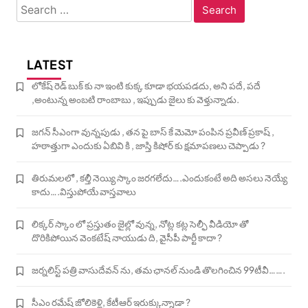
Search
for:
LATEST
లోకేష్ రెడ్ బుక్ కు నా ఇంటి కుక్క కూడా భయపడదు, అని పదే, పదే
,అంటున్న అంబటి రాంబాబు , ఇప్పుడు జైలు కు వెళ్తున్నాడు.
జగన్ సీఎంగా వున్నపుడు , తన పై బాస్ కే మెమో పంపిన ప్రవీణ్ ప్రకాష్ ,
హఠాత్తుగా ఎందుకు ఏబివి కి , జాస్తి కిషోర్ కు క్షమాపణలు చెప్పాడు ?
తిరుమలలో , కల్తీ నెయ్యి స్కాం జరగలేదు….ఎందుకంటే అది అసలు నెయ్యే
కాదు….విస్తుపోయే వాస్తవాలు
లిక్కర్ స్కాం లో ప్రస్తుతం జైల్లో వున్న, నోట్ల కట్ల సెల్ఫీ వీడియో తో
దొరికిపోయిన వెంకటేష్ నాయుడు ది, వైసీపీ పార్టీ కాదా ?
జర్నలిస్ట్ పత్రి వాసుదేవన్ ను, తమ ఛానల్ నుండి తొలగించిన 99టీవీ…….
సీఎం రమేష్ జోలికెళ్లి, కేటీఆర్ ఇరుక్కున్నాడా ?