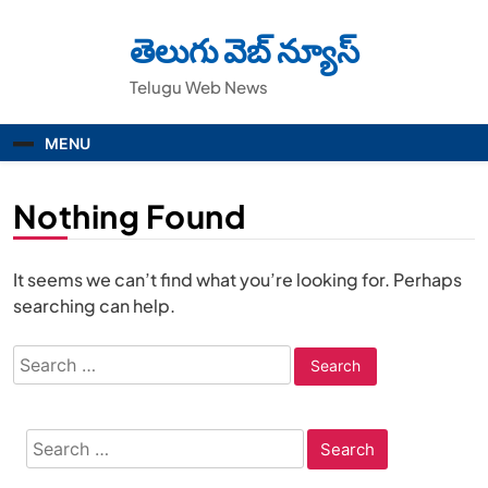
Skip
to
తెలుగు వెబ్ న్యూస్
content
Telugu Web News
MENU
Nothing Found
It seems we can’t find what you’re looking for. Perhaps
searching can help.
Search
for:
Search
for: