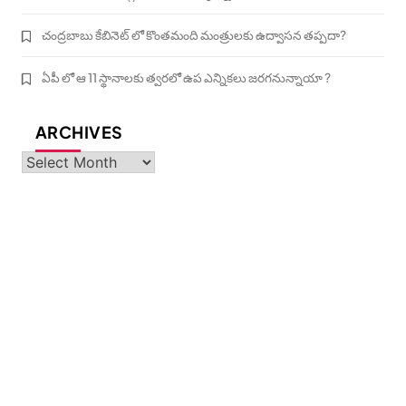
చంద్రబాబు కేబినెట్ లో కొంతమంది మంత్రులకు ఉద్వాసన తప్పదా?
ఏపీ లో ఆ 11 స్థానాలకు త్వరలో ఉప ఎన్నికలు జరగనున్నాయా ?
ARCHIVES
Archives