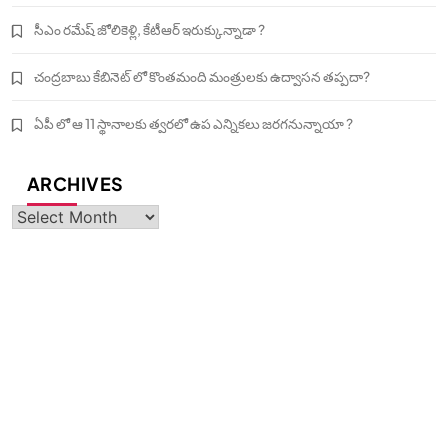
సీఎం రమేష్ జోలికెళ్లి, కేటీఆర్ ఇరుక్కున్నాడా ?
చంద్రబాబు కేబినెట్ లో కొంతమంది మంత్రులకు ఉద్వాసన తప్పదా?
ఏపీ లో ఆ 11 స్థానాలకు త్వరలో ఉప ఎన్నికలు జరగనున్నాయా ?
ARCHIVES
Archives