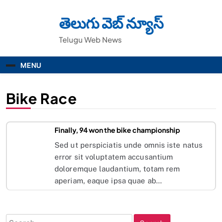
Skip
to
తెలుగు వెబ్ న్యూస్
content
Telugu Web News
MENU
Bike Race
Finally, 94 won the bike championship
Sed ut perspiciatis unde omnis iste natus
error sit voluptatem accusantium
doloremque laudantium, totam rem
aperiam, eaque ipsa quae ab…
Search