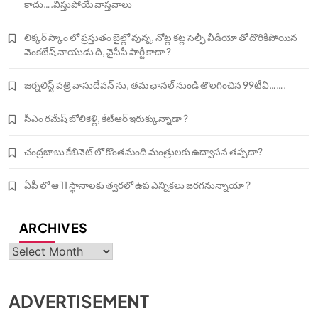
కాదు….విస్తుపోయే వాస్తవాలు
లిక్కర్ స్కాం లో ప్రస్తుతం జైల్లో వున్న, నోట్ల కట్ల సెల్ఫీ వీడియో తో దొరికిపోయిన
వెంకటేష్ నాయుడు ది, వైసీపీ పార్టీ కాదా ?
జర్నలిస్ట్ పత్రి వాసుదేవన్ ను, తమ ఛానల్ నుండి తొలగించిన 99టీవీ…….
సీఎం రమేష్ జోలికెళ్లి, కేటీఆర్ ఇరుక్కున్నాడా ?
చంద్రబాబు కేబినెట్ లో కొంతమంది మంత్రులకు ఉద్వాసన తప్పదా?
ఏపీ లో ఆ 11 స్థానాలకు త్వరలో ఉప ఎన్నికలు జరగనున్నాయా ?
ARCHIVES
Archives
ADVERTISEMENT