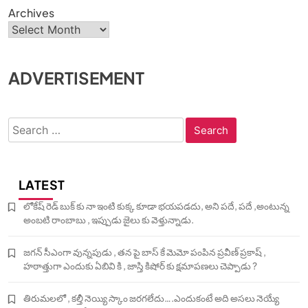
Archives
ADVERTISEMENT
Search
for:
LATEST
లోకేష్ రెడ్ బుక్ కు నా ఇంటి కుక్క కూడా భయపడదు, అని పదే, పదే ,అంటున్న
అంబటి రాంబాబు , ఇప్పుడు జైలు కు వెళ్తున్నాడు.
జగన్ సీఎంగా వున్నపుడు , తన పై బాస్ కే మెమో పంపిన ప్రవీణ్ ప్రకాష్ ,
హఠాత్తుగా ఎందుకు ఏబివి కి , జాస్తి కిషోర్ కు క్షమాపణలు చెప్పాడు ?
తిరుమలలో , కల్తీ నెయ్యి స్కాం జరగలేదు….ఎందుకంటే అది అసలు నెయ్యే