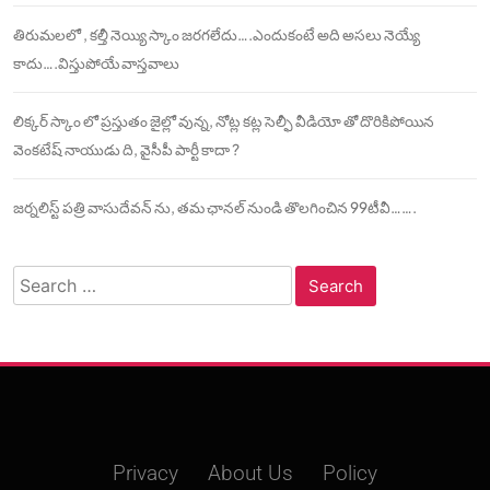
తిరుమలలో , కల్తీ నెయ్యి స్కాం జరగలేదు….ఎందుకంటే అది అసలు నెయ్యే
కాదు….విస్తుపోయే వాస్తవాలు
లిక్కర్ స్కాం లో ప్రస్తుతం జైల్లో వున్న, నోట్ల కట్ల సెల్ఫీ వీడియో తో దొరికిపోయిన
వెంకటేష్ నాయుడు ది, వైసీపీ పార్టీ కాదా ?
జర్నలిస్ట్ పత్రి వాసుదేవన్ ను, తమ ఛానల్ నుండి తొలగించిన 99టీవీ…….
Search
for:
Privacy
About Us
Policy