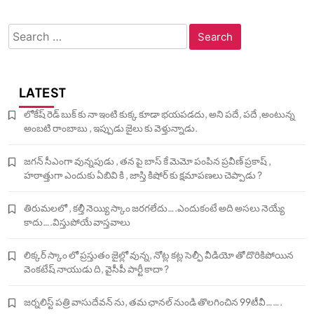
Search
for:
LATEST
లోకేష్ రెడ్ బుక్ కు నా ఇంటి కుక్క కూడా భయపడదు, అని పదే, పదే ,అంటున్న
అంబటి రాంబాబు , ఇప్పుడు జైలు కు వెళ్తున్నాడు.
జగన్ సీఎంగా వున్నపుడు , తన పై బాస్ కే మెమో పంపిన ప్రవీణ్ ప్రకాష్ ,
హఠాత్తుగా ఎందుకు ఏబివి కి , జాస్తి కిషోర్ కు క్షమాపణలు చెప్పాడు ?
తిరుమలలో , కల్తీ నెయ్యి స్కాం జరగలేదు….ఎందుకంటే అది అసలు నెయ్యే
కాదు….విస్తుపోయే వాస్తవాలు
లిక్కర్ స్కాం లో ప్రస్తుతం జైల్లో వున్న, నోట్ల కట్ల సెల్ఫీ వీడియో తో దొరికిపోయిన
వెంకటేష్ నాయుడు ది, వైసీపీ పార్టీ కాదా ?
జర్నలిస్ట్ పత్రి వాసుదేవన్ ను, తమ ఛానల్ నుండి తొలగించిన 99టీవీ…….