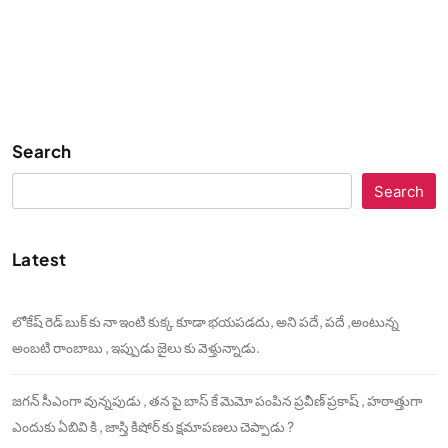
Search
Search
Latest
లోకేష్ రెడ్ బుక్ కు నా ఇంటి కుక్క కూడా భయపడదు, అని పదే, పదే ,అంటున్న
అంబటి రాంబాబు , ఇప్పుడు జైలు కు వెళ్తున్నాడు.
జగన్ సీఎంగా వున్నపుడు , తన పై బాస్ కే మెమో పంపిన ప్రవీణ్ ప్రకాష్ , హఠాత్తుగా
ఎందుకు ఏబివి కి , జాస్తి కిషోర్ కు క్షమాపణలు చెప్పాడు ?