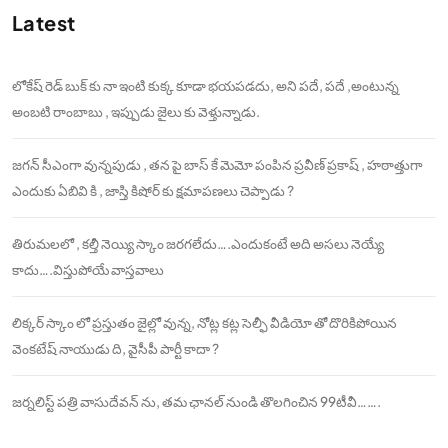
Latest
లోకేష్ రెడ్ బుక్ కు నా ఇంటి కుక్క కూడా భయపడదు, అని పదే, పదే ,అంటున్న
అంబటి రాంబాబు , ఇప్పుడు జైలు కు వెళ్తున్నాడు.
జగన్ సీఎంగా వున్నపుడు , తన పై బాస్ కే మెమో పంపిన ప్రవీణ్ ప్రకాష్ , హఠాత్తుగా
ఎందుకు ఏబివి కి , జాస్తి కిషోర్ కు క్షమాపణలు చెప్పాడు ?
తిరుమలలో , కల్తీ నెయ్యి స్కాం జరగలేదు….ఎందుకంటే అది అసలు నెయ్యే
కాదు….విస్తుపోయే వాస్తవాలు
లిక్కర్ స్కాం లో ప్రస్తుతం జైల్లో వున్న, నోట్ల కట్ల సెల్ఫీ వీడియో తో దొరికిపోయిన
వెంకటేష్ నాయుడు ది, వైసీపీ పార్టీ కాదా ?
జర్నలిస్ట్ పత్రి వాసుదేవన్ ను, తమ ఛానల్ నుండి తొలగించిన 99టీవీ…….