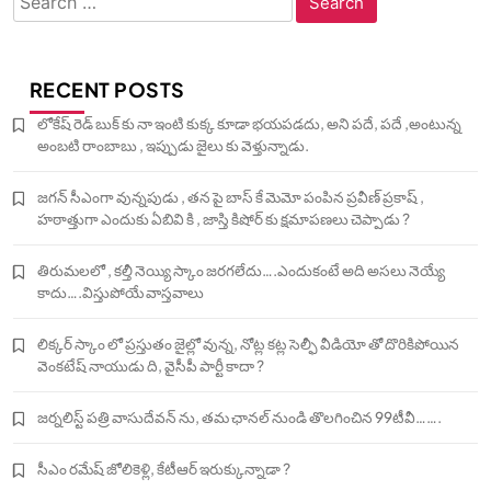
for:
RECENT POSTS
లోకేష్ రెడ్ బుక్ కు నా ఇంటి కుక్క కూడా భయపడదు, అని పదే, పదే ,అంటున్న
అంబటి రాంబాబు , ఇప్పుడు జైలు కు వెళ్తున్నాడు.
జగన్ సీఎంగా వున్నపుడు , తన పై బాస్ కే మెమో పంపిన ప్రవీణ్ ప్రకాష్ ,
హఠాత్తుగా ఎందుకు ఏబివి కి , జాస్తి కిషోర్ కు క్షమాపణలు చెప్పాడు ?
తిరుమలలో , కల్తీ నెయ్యి స్కాం జరగలేదు….ఎందుకంటే అది అసలు నెయ్యే
కాదు….విస్తుపోయే వాస్తవాలు
లిక్కర్ స్కాం లో ప్రస్తుతం జైల్లో వున్న, నోట్ల కట్ల సెల్ఫీ వీడియో తో దొరికిపోయిన
వెంకటేష్ నాయుడు ది, వైసీపీ పార్టీ కాదా ?
జర్నలిస్ట్ పత్రి వాసుదేవన్ ను, తమ ఛానల్ నుండి తొలగించిన 99టీవీ…….
సీఎం రమేష్ జోలికెళ్లి, కేటీఆర్ ఇరుక్కున్నాడా ?