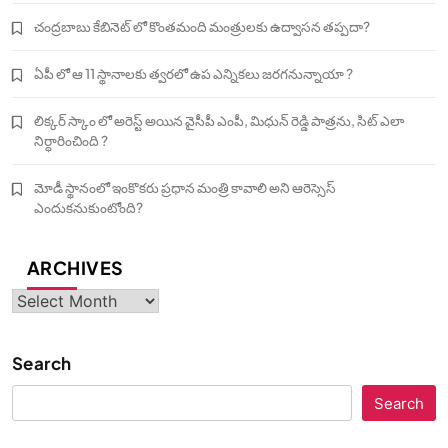
చంద్రబాబు కేబినెట్ లో కొంతమంది మంత్రులకు ఉద్వాసన తప్పదా?
ఏపీ లో ఆ 11 స్థానాలకు త్వరలో ఉప ఎన్నికలు జరగనున్నాయా ?
లిక్కర్ స్కాం లో అరెస్ట్ అయిన వైసీపీ ఎంపీ, మిధున్ రెడ్డి పాత్రను, సిట్ ఎలా
నిర్ధారించింది ?
మోడీ స్థానంలో ఇంకొకరు ప్రధాన మంత్రి కావాలి అని ఆరెస్సెస్‌
ఎందుకనుకుంటోంది?
ARCHIVES
Archives
Search
Search