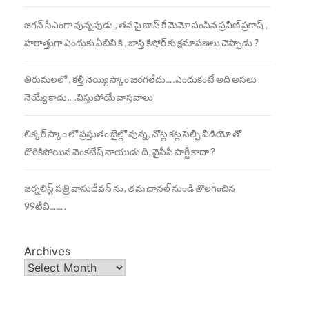
జగన్ సీఎంగా వున్నపుడు , తన పై బాస్ కే మెమో పంపిన ప్రవీణ్ ప్రకాష్ ,
హఠాత్తుగా ఎందుకు ఏబివి కి , జాస్తి కిషోర్ కు క్షమాపణలు చెప్పాడు ?
తిరుమలలో , కల్తీ నెయ్యి స్కాం జరగలేదు….ఎందుకంటే అది అసలు
నెయ్యే కాదు….విస్తుపోయే వాస్తవాలు
లిక్కర్ స్కాం లో ప్రస్తుతం జైల్లో వున్న, నోట్ల కట్ల సెల్ఫీ వీడియో తో
దొరికిపోయిన వెంకటేష్ నాయుడు ది, వైసీపీ పార్టీ కాదా ?
జర్నలిస్ట్ పత్రి వాసుదేవన్ ను, తమ ఛానల్ నుండి తొలగించిన
99టీవీ…….
Archives