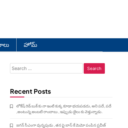
యోలు
హోమ్
Search
for:
Recent Posts
లోకేష్ రెడ్ బుక్ కు నా ఇంటి కుక్క కూడా భయపడదు, అని పదే, పదే
,అంటున్న అంబటి రాంబాబు , ఇప్పుడు జైలు కు వెళ్తున్నాడు.
జగన్ సీఎంగా వున్నపుడు , తన పై బాస్ కే మెమో పంపిన ప్రవీణ్