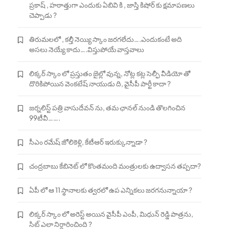
ప్రకాష్ , హఠాత్తుగా ఎందుకు ఏబివి కి , జాస్తి కిషోర్ కు క్షమాపణలు
చెప్పాడు ?
తిరుమలలో , కల్తీ నెయ్యి స్కాం జరగలేదు….ఎందుకంటే అది
అసలు నెయ్యే కాదు….విస్తుపోయే వాస్తవాలు
లిక్కర్ స్కాం లో ప్రస్తుతం జైల్లో వున్న, నోట్ల కట్ల సెల్ఫీ వీడియో తో
దొరికిపోయిన వెంకటేష్ నాయుడు ది, వైసీపీ పార్టీ కాదా ?
జర్నలిస్ట్ పత్రి వాసుదేవన్ ను, తమ ఛానల్ నుండి తొలగించిన
99టీవీ…….
సీఎం రమేష్ జోలికెళ్లి, కేటీఆర్ ఇరుక్కున్నాడా ?
చంద్రబాబు కేబినెట్ లో కొంతమంది మంత్రులకు ఉద్వాసన తప్పదా?
ఏపీ లో ఆ 11 స్థానాలకు త్వరలో ఉప ఎన్నికలు జరగనున్నాయా ?
లిక్కర్ స్కాం లో అరెస్ట్ అయిన వైసీపీ ఎంపీ, మిధున్ రెడ్డి పాత్రను,
సిట్ ఎలా నిర్ధారించింది ?