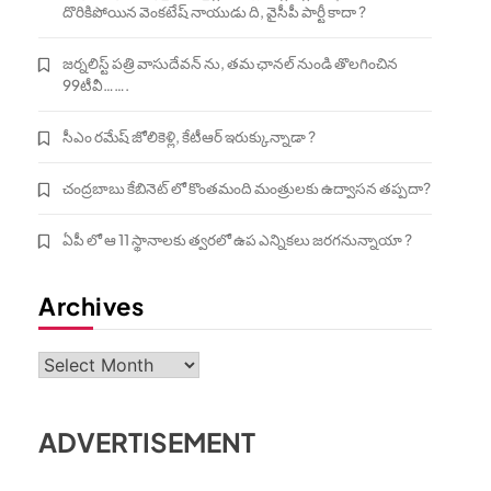
దొరికిపోయిన వెంకటేష్ నాయుడు ది, వైసీపీ పార్టీ కాదా ?
జర్నలిస్ట్ పత్రి వాసుదేవన్ ను, తమ ఛానల్ నుండి తొలగించిన
99టీవీ…….
సీఎం రమేష్ జోలికెళ్లి, కేటీఆర్ ఇరుక్కున్నాడా ?
చంద్రబాబు కేబినెట్ లో కొంతమంది మంత్రులకు ఉద్వాసన తప్పదా?
ఏపీ లో ఆ 11 స్థానాలకు త్వరలో ఉప ఎన్నికలు జరగనున్నాయా ?
Archives
Archives
ADVERTISEMENT