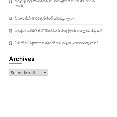
జర్నలిస్ట్ పత్రి వాసుదేవన్ ను, తమ ఛానల్ నుండి తొలగించిన
99టీవీ…….
సీఎం రమేష్ జోలికెళ్లి, కేటీఆర్ ఇరుక్కున్నాడా ?
చంద్రబాబు కేబినెట్ లో కొంతమంది మంత్రులకు ఉద్వాసన తప్పదా?
ఏపీ లో ఆ 11 స్థానాలకు త్వరలో ఉప ఎన్నికలు జరగనున్నాయా ?
Archives
Archives