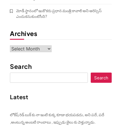
మోడీ స్థానంలో ఇంకొకరు ప్రధాన మంత్రి కావాలి అని ఆరెస్సెస్‌
ఎందుకనుకుంటోంది?
Archives
Archives
Search
Search
Latest
లోకేష్ రెడ్ బుక్ కు నా ఇంటి కుక్క కూడా భయపడదు, అని పదే, పదే
,అంటున్న అంబటి రాంబాబు , ఇప్పుడు జైలు కు వెళ్తున్నాడు.